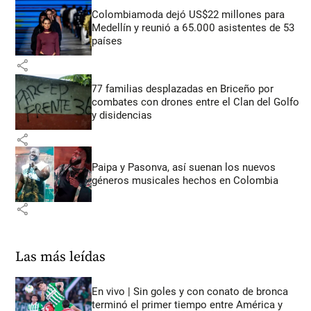
Colombiamoda dejó US$22 millones para
Medellín y reunió a 65.000 asistentes de 53
países
share
77 familias desplazadas en Briceño por
combates con drones entre el Clan del Golfo
y disidencias
share
Paipa y Pasonva, así suenan los nuevos
géneros musicales hechos en Colombia
share
Las más leídas
En vivo | Sin goles y con conato de bronca
terminó el primer tiempo entre América y