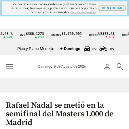
Este portal emplea cookies internas y de terceros con fines
estadísticos, funcionales y publicitarios. Puede aceptarlas o
CONTINUAR
consultar más en nuestra
politica de cookies
,48 %
$386,1273
$1.750.905
US$73,48
US
UVR
SMMLV
BRENT
ORO
Cintillo
▲ 0.05
▲ 0.03
—
▼ 1.12
de
Pico y Placa Medellín
Domingo
no
no
indicadores
económicos
menu
person
search
Domingo
, 9 de Agosto de 2026
Colombia
Rafael Nadal se metió en la
semifinal del Masters 1.000 de
Madrid