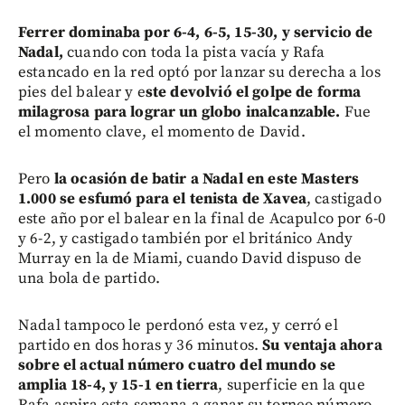
Ferrer dominaba por 6-4, 6-5, 15-30, y servicio de
Nadal,
cuando con toda la pista vacía y Rafa
estancado en la red optó por lanzar su derecha a los
pies del balear y e
ste devolvió el golpe de forma
milagrosa para lograr un globo inalcanzable.
Fue
el momento clave, el momento de David.
Pero
la ocasión de batir a Nadal en este Masters
1.000 se esfumó para el tenista de Xavea
, castigado
este año por el balear en la final de Acapulco por 6-0
y 6-2, y castigado también por el británico Andy
Murray en la de Miami, cuando David dispuso de
una bola de partido.
Nadal tampoco le perdonó esta vez, y cerró el
partido en dos horas y 36 minutos.
Su ventaja ahora
sobre el actual número cuatro del mundo se
amplia 18-4, y 15-1 en tierra
, superficie en la que
Rafa aspira esta semana a ganar su torneo número