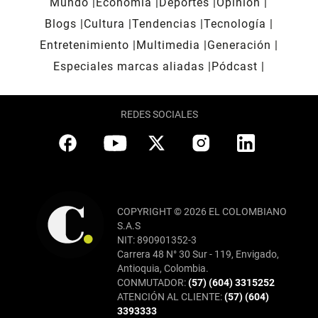
Mundo
Economía
Deportes
Opinión
Blogs
Cultura
Tendencias
Tecnología
Entretenimiento
Multimedia
Generación
Especiales marcas aliadas
Pódcast
REDES SOCIALES
COPYRIGHT © 2026 EL COLOMBIANO
S.A.S
NIT: 890901352-3
Carrera 48 N° 30 Sur - 119, Envigado,
Antioquia, Colombia.
CONMUTADOR:
(57) (604) 3315252
ATENCIÓN AL CLIENTE:
(57) (604)
3393333