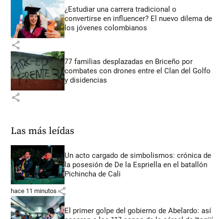
¿Estudiar una carrera tradicional o
convertirse en influencer? El nuevo dilema de
los jóvenes colombianos
share
77 familias desplazadas en Briceño por
combates con drones entre el Clan del Golfo
y disidencias
share
Las más leídas
Un acto cargado de simbolismos: crónica de
la posesión de De la Espriella en el batallón
Pichincha de Cali
share
hace 11 minutos
El primer golpe del gobierno de Abelardo: así