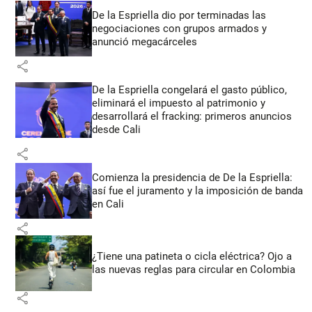
De la Espriella dio por terminadas las
negociaciones con grupos armados y
anunció megacárceles
share
De la Espriella congelará el gasto público,
eliminará el impuesto al patrimonio y
desarrollará el fracking: primeros anuncios
desde Cali
share
Comienza la presidencia de De la Espriella:
así fue el juramento y la imposición de banda
en Cali
share
¿Tiene una patineta o cicla eléctrica? Ojo a
las nuevas reglas para circular en Colombia
share