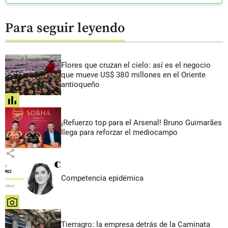
Para seguir leyendo
Flores que cruzan el cielo: así es el negocio
que mueve US$ 380 millones en el Oriente
antioqueño
share
¡Refuerzo top para el Arsenal! Bruno Guimarães
llega para reforzar el mediocampo
share
Competencia epidémica
share
Tierragro: la empresa detrás de la Caminata