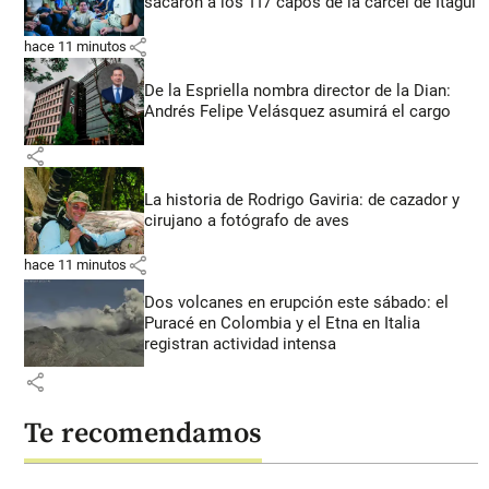
sacaron a los 117 capos de la cárcel de Itagüí
share
hace 11 minutos
De la Espriella nombra director de la Dian:
Andrés Felipe Velásquez asumirá el cargo
share
La historia de Rodrigo Gaviria: de cazador y
cirujano a fotógrafo de aves
share
hace 11 minutos
Dos volcanes en erupción este sábado: el
Puracé en Colombia y el Etna en Italia
registran actividad intensa
share
Te recomendamos