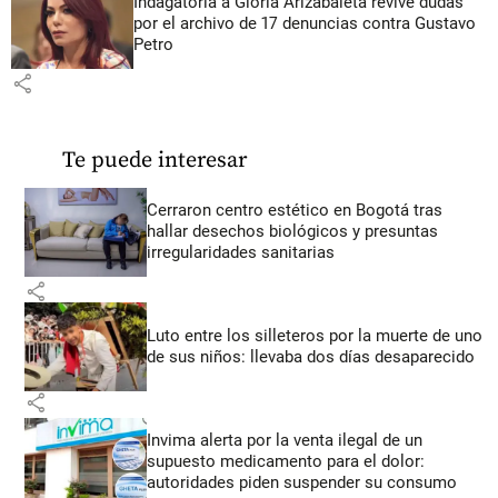
Indagatoria a Gloria Arizabaleta revive dudas
por el archivo de 17 denuncias contra Gustavo
Petro
share
Te puede interesar
Cerraron centro estético en Bogotá tras
hallar desechos biológicos y presuntas
irregularidades sanitarias
share
Luto entre los silleteros por la muerte de uno
de sus niños: llevaba dos días desaparecido
share
Invima alerta por la venta ilegal de un
supuesto medicamento para el dolor:
autoridades piden suspender su consumo