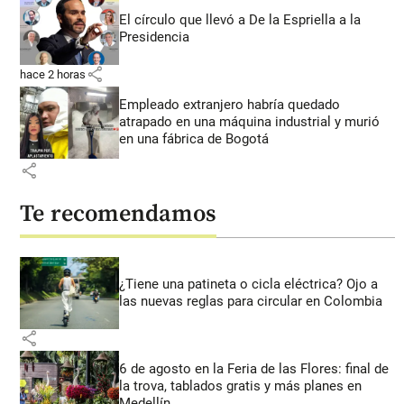
El círculo que llevó a De la Espriella a la
Presidencia
share
hace 2 horas
Empleado extranjero habría quedado
atrapado en una máquina industrial y murió
en una fábrica de Bogotá
share
Te recomendamos
¿Tiene una patineta o cicla eléctrica? Ojo a
las nuevas reglas para circular en Colombia
share
6 de agosto en la Feria de las Flores: final de
la trova, tablados gratis y más planes en
Medellín