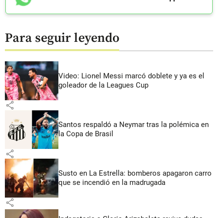
Para seguir leyendo
Video: Lionel Messi marcó doblete y ya es el
goleador de la Leagues Cup
share
Santos respaldó a Neymar tras la polémica en
la Copa de Brasil
share
Susto en La Estrella: bomberos apagaron carro
que se incendió en la madrugada
share