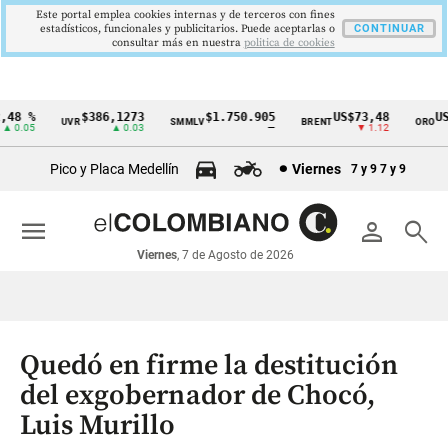
Este portal emplea cookies internas y de terceros con fines
estadísticos, funcionales y publicitarios. Puede aceptarlas o
CONTINUAR
consultar más en nuestra
politica de cookies
48 %
$386,1273
$1.750.905
US$73,48
US$
UVR
SMMLV
BRENT
ORO
Cintillo
 0.05
▲ 0.03
—
▼ 1.12
de
Pico y Placa Medellín
Viernes
7 y 9
7 y 9
indicadores
económicos
menu
person
search
Colombia
Viernes
, 7 de Agosto de 2026
Quedó en firme la destitución
del exgobernador de Chocó,
Luis Murillo