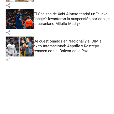
share
El Chelsea de Xabi Alonso tendrá un “nuevo
fichaje”: levantaron la suspensión por dopaje
al ucraniano Mijailo Mudryk
share
De cuestionados en Nacional y el DIM al
éxito internacional: Asprilla y Restrepo
renacen con el Bolívar de la Paz
share