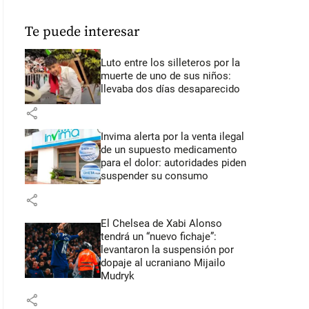
Te puede interesar
Luto entre los silleteros por la
muerte de uno de sus niños:
llevaba dos días desaparecido
share
Invima alerta por la venta ilegal
de un supuesto medicamento
para el dolor: autoridades piden
suspender su consumo
share
El Chelsea de Xabi Alonso
tendrá un “nuevo fichaje”:
levantaron la suspensión por
dopaje al ucraniano Mijailo
Mudryk
share