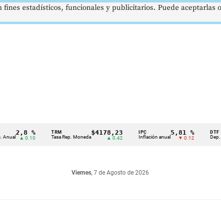
 fines estadísticos, funcionales y publicitarios. Puede aceptarlas
2,8 %
$4178,23
5,81 %
TRM
IPC
DTF
l
Tasa Rep. Moneda
Inflación anual
Dep. Términ
▲ 0.10
▲ 0.42
▼ 0.12
Viernes
, 7 de Agosto de 2026