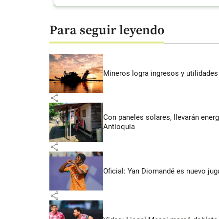
Para seguir leyendo
Mineros logra ingresos y utilidade
share
Con paneles solares, llevarán energí
Antioquia
share
Oficial: Yan Diomandé es nuevo jug
share