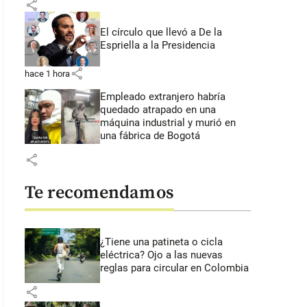
share
El círculo que llevó a De la
Espriella a la Presidencia
share
hace 1 hora
Empleado extranjero habría
quedado atrapado en una
máquina industrial y murió en
una fábrica de Bogotá
share
Te recomendamos
¿Tiene una patineta o cicla
eléctrica? Ojo a las nuevas
reglas para circular en Colombia
share