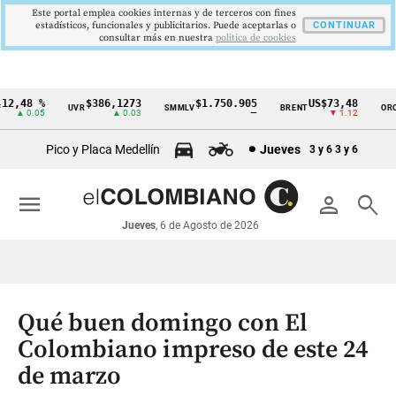
Este portal emplea cookies internas y de terceros con fines
estadísticos, funcionales y publicitarios. Puede aceptarlas o
CONTINUAR
consultar más en nuestra
politica de cookies
2,48 %
$386,1273
$1.750.905
US$73,48
U
UVR
SMMLV
BRENT
ORO
Cintillo
▲ 0.05
▲ 0.03
—
▼ 1.12
de
Pico y Placa Medellín
Jueves
3 y 6
3 y 6
indicadores
económicos
menu
person
search
Colombia
Jueves
, 6 de Agosto de 2026
Qué buen domingo con El
Colombiano impreso de este 24
de marzo