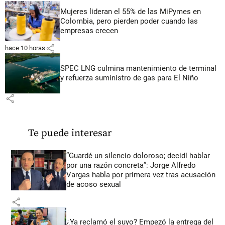
Mujeres lideran el 55% de las MiPymes en
Colombia, pero pierden poder cuando las
empresas crecen
share
hace 10 horas
SPEC LNG culmina mantenimiento de terminal
y refuerza suministro de gas para El Niño
share
Te puede interesar
“Guardé un silencio doloroso; decidí hablar
por una razón concreta”: Jorge Alfredo
Vargas habla por primera vez tras acusación
de acoso sexual
share
¿Ya reclamó el suyo? Empezó la entrega del