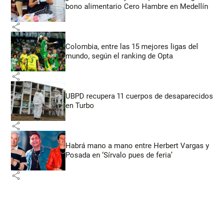
bono alimentario Cero Hambre en Medellín
share
Colombia, entre las 15 mejores ligas del
mundo, según el ranking de Opta
share
UBPD recupera 11 cuerpos de desaparecidos
en Turbo
share
Habrá mano a mano entre Herbert Vargas y
Posada en ‘Sírvalo pues de feria’
share