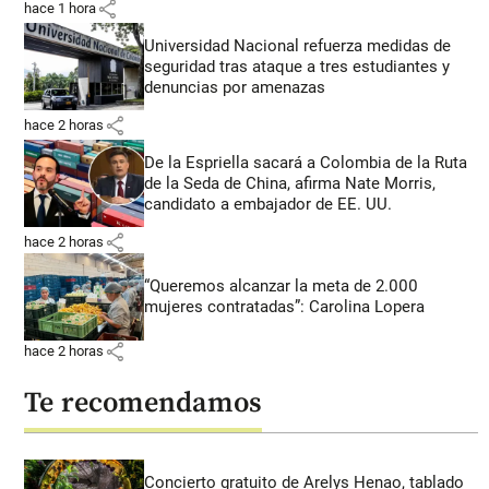
share
hace 1 hora
Universidad Nacional refuerza medidas de
seguridad tras ataque a tres estudiantes y
denuncias por amenazas
share
hace 2 horas
De la Espriella sacará a Colombia de la Ruta
de la Seda de China, afirma Nate Morris,
candidato a embajador de EE. UU.
share
hace 2 horas
“Queremos alcanzar la meta de 2.000
mujeres contratadas”: Carolina Lopera
share
hace 2 horas
Te recomendamos
Concierto gratuito de Arelys Henao, tablado