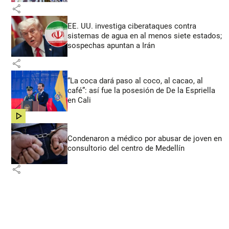
share
EE. UU. investiga ciberataques contra
sistemas de agua en al menos siete estados;
sospechas apuntan a Irán
share
“La coca dará paso al coco, al cacao, al
café”: así fue la posesión de De la Espriella
en Cali
share
Condenaron a médico por abusar de joven en
consultorio del centro de Medellín
share