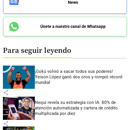
News
Únete a nuestro canal de Whatsapp
Para seguir leyendo
¡Gokú volvió a sacar todos sus poderes!
Yeison López ganó dos oros y rompió récord
mundial
share
Nequi revela su estrategia con IA: 80% de
atención automatizada y cartera de crédito
multiplicada por diez
share