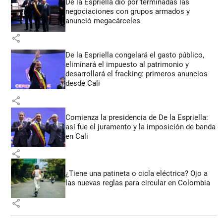
De la Espriella dio por terminadas las
negociaciones con grupos armados y
anunció megacárceles
share
De la Espriella congelará el gasto público,
eliminará el impuesto al patrimonio y
desarrollará el fracking: primeros anuncios
desde Cali
share
Comienza la presidencia de De la Espriella:
así fue el juramento y la imposición de banda
en Cali
share
¿Tiene una patineta o cicla eléctrica? Ojo a
las nuevas reglas para circular en Colombia
share