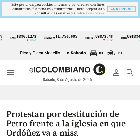
Este portal emplea cookies internas y de terceros con fines
estadísticos, funcionales y publicitarios. Puede aceptarlas o
CONTINUAR
consultar más en nuestra
politica de cookies
$386,1273
$1.750.905
US$73,48
US$3342
UVR
SMMLV
BRENT
ORO
Cintillo
▲ 0.03
—
▼ 1.12
▲ 
de
Pico y Placa Medellín
Sabado
no
no
indicadores
económicos
menu
person
search
Colombia
Sábado
, 8 de Agosto de 2026
Protestan por destitución de
Petro frente a la iglesia en que
Ordóñez va a misa