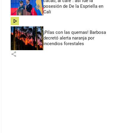
cacao, al café”: así fue la
posesión de De la Espriella en
Cali
share
¡Pilas con las quemas! Barbosa
decretó alerta naranja por
incendios forestales
share