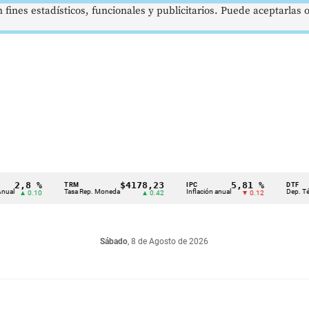
 fines estadísticos, funcionales y publicitarios. Puede aceptarlas
,8 %
$4178,23
5,81 %
TRM
IPC
DTF
Tasa Rep. Moneda
Inflación anual
Dep. Término Fi
 0.10
▲ 0.42
▼ 0.12
Sábado
, 8 de Agosto de 2026