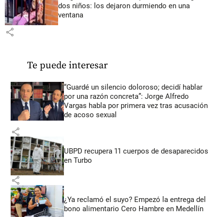
dos niños: los dejaron durmiendo en una
ventana
share
Te puede interesar
“Guardé un silencio doloroso; decidí hablar
por una razón concreta”: Jorge Alfredo
Vargas habla por primera vez tras acusación
de acoso sexual
share
UBPD recupera 11 cuerpos de desaparecidos
en Turbo
share
¿Ya reclamó el suyo? Empezó la entrega del
bono alimentario Cero Hambre en Medellín