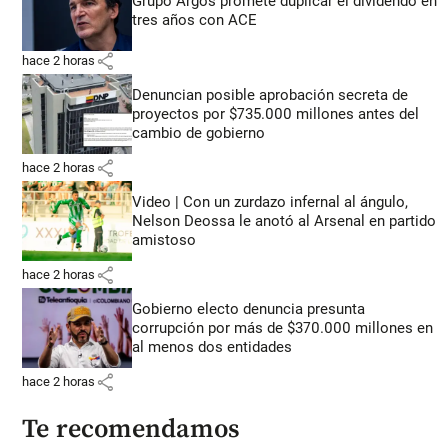
Grupo Argos promete duplicar el dividendo en
tres años con ACE
share
hace 2 horas
Denuncian posible aprobación secreta de
proyectos por $735.000 millones antes del
cambio de gobierno
share
hace 2 horas
Video | Con un zurdazo infernal al ángulo,
Nelson Deossa le anotó al Arsenal en partido
amistoso
share
hace 2 horas
Gobierno electo denuncia presunta
corrupción por más de $370.000 millones en
al menos dos entidades
share
hace 2 horas
Te recomendamos