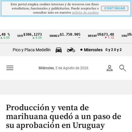
Este portal emplea cookies internas y de terceros con fines
estadísticos, funcionales y publicitarios. Puede aceptarlas o
CONTINUAR
consultar más en nuestra
politica de cookies
 %
$386,1273
$1.750.905
US$73,48
US$3
UVR
SMMLV
BRENT
ORO
Cintillo
.05
▲ 0.03
—
▼ 1.12
de
Pico y Placa Medellín
Miercoles
0 y 2
0 y 2
indicadores
económicos
menu
person
search
Miércoles
, 5 de Agosto de 2026
Colombia
Producción y venta de
marihuana quedó a un paso de
su aprobación en Uruguay