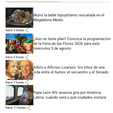
Murió la bebé hipopótamo rescatada en el
Magdalena Medio
share
hace 2 horas
¿Aún no tiene plan? Conozca la programación
de la Feria de las Flores 2026 para este
miércoles 5 de agosto
share
hace 5 horas
Adiós a Alfonso Lizarazo: los hitos de una
vida entre el humor, el secuestro y el Senado
share
hace 7 horas
Papa León XIV anuncia gira por América
Latina: cuándo será y qué ciudades visitará
share
hace 11 horas