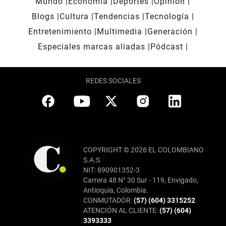
Mundo
Economía
Deportes
Opinión
Blogs
Cultura
Tendencias
Tecnología
Entretenimiento
Multimedia
Generación
Especiales marcas aliadas
Pódcast
REDES SOCIALES
COPYRIGHT © 2026 EL COLOMBIANO
S.A.S
NIT: 890901352-3
Carrera 48 N° 30 Sur - 119, Envigado,
Antioquia, Colombia.
CONMUTADOR:
(57) (604) 3315252
ATENCIÓN AL CLIENTE:
(57) (604)
3393333