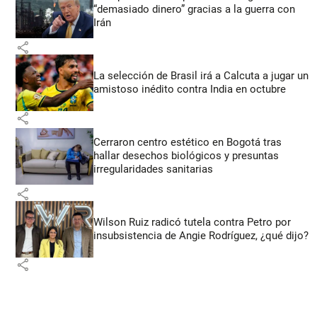
“demasiado dinero” gracias a la guerra con
Irán
share
La selección de Brasil irá a Calcuta a jugar un
amistoso inédito contra India en octubre
share
Cerraron centro estético en Bogotá tras
hallar desechos biológicos y presuntas
irregularidades sanitarias
share
Wilson Ruiz radicó tutela contra Petro por
insubsistencia de Angie Rodríguez, ¿qué dijo?
share