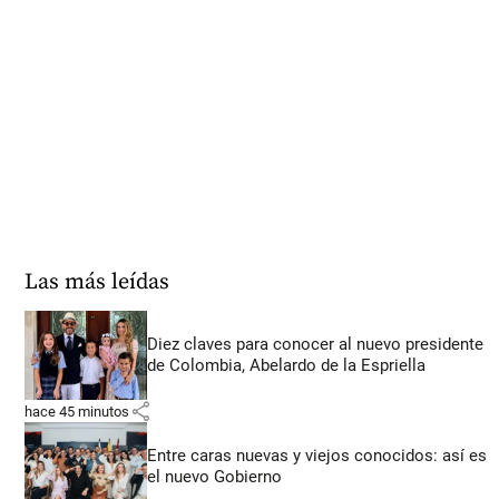
Las más leídas
Diez claves para conocer al nuevo presidente
de Colombia, Abelardo de la Espriella
share
hace 45 minutos
Entre caras nuevas y viejos conocidos: así es
el nuevo Gobierno