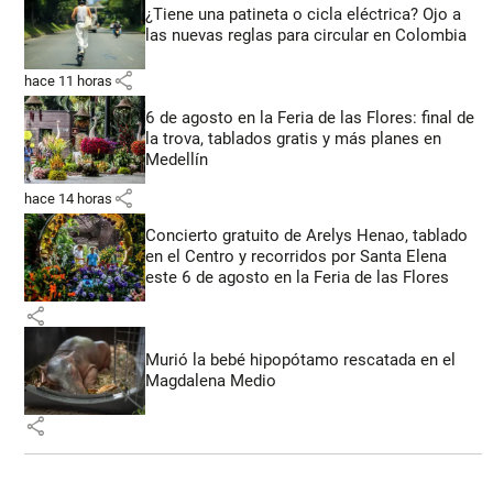
¿Tiene una patineta o cicla eléctrica? Ojo a
las nuevas reglas para circular en Colombia
share
hace 11 horas
6 de agosto en la Feria de las Flores: final de
la trova, tablados gratis y más planes en
Medellín
share
hace 14 horas
Concierto gratuito de Arelys Henao, tablado
en el Centro y recorridos por Santa Elena
este 6 de agosto en la Feria de las Flores
share
Murió la bebé hipopótamo rescatada en el
Magdalena Medio
share