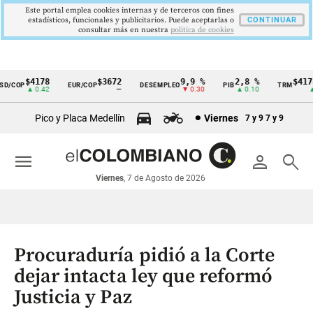
Este portal emplea cookies internas y de terceros con fines
estadísticos, funcionales y publicitarios. Puede aceptarlas o
CONTINUAR
consultar más en nuestra
politica de cookies
$4178
$3672
9,9 %
2,8 %
$4178
/COP
EUR/COP
DESEMPLEO
PIB
TRM
Cintillo
▲ 0.42
—
▼ 0.30
▲ 0.10
▲ 0
de
Pico y Placa Medellín
Viernes
7 y 9
7 y 9
indicadores
económicos
menu
person
search
Colombia
Viernes
, 7 de Agosto de 2026
Procuraduría pidió a la Corte
dejar intacta ley que reformó
Justicia y Paz