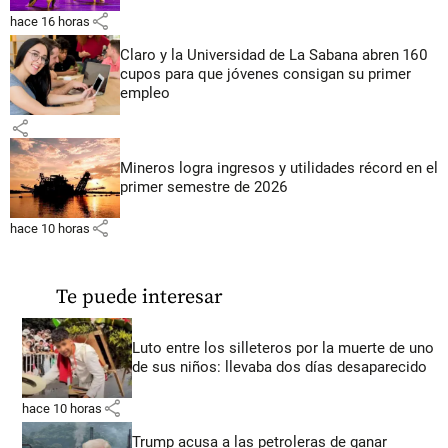
share
hace 16 horas
Claro y la Universidad de La Sabana abren 160
cupos para que jóvenes consigan su primer
empleo
share
Mineros logra ingresos y utilidades récord en el
primer semestre de 2026
share
hace 10 horas
Te puede interesar
Luto entre los silleteros por la muerte de uno
de sus niños: llevaba dos días desaparecido
share
hace 10 horas
Trump acusa a las petroleras de ganar