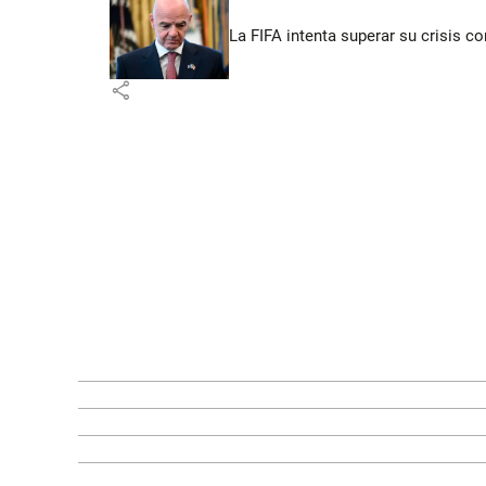
La FIFA intenta superar su crisis co
share