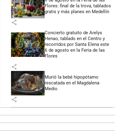
6 de agosto en la Feria de las
Flores: final de la trova, tablados
gratis y más planes en Medellín
share
Concierto gratuito de Arelys
Henao, tablado en el Centro y
recorridos por Santa Elena este
6 de agosto en la Feria de las
Flores
share
Murió la bebé hipopótamo
rescatada en el Magdalena
Medio
share