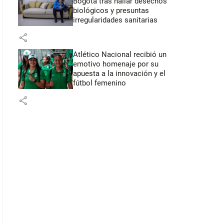
Bogotá tras hallar desechos
biológicos y presuntas
irregularidades sanitarias
share
Atlético Nacional recibió un
emotivo homenaje por su
apuesta a la innovación y el
fútbol femenino
share