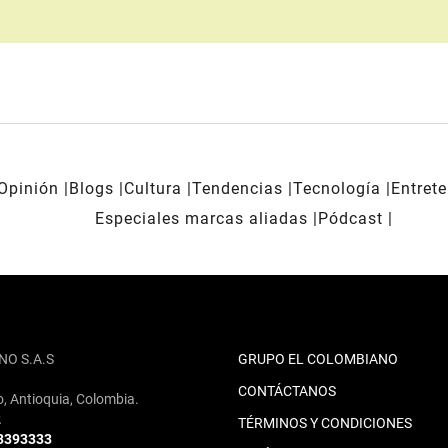
Opinión
Blogs
Cultura
Tendencias
Tecnología
Entret
Especiales marcas aliadas
Pódcast
NO S.A.S
GRUPO EL COLOMBIANO
CONTÁCTANOS
o, Antioquia, Colombia.
2
TÉRMINOS Y CONDICIONES
 3393333