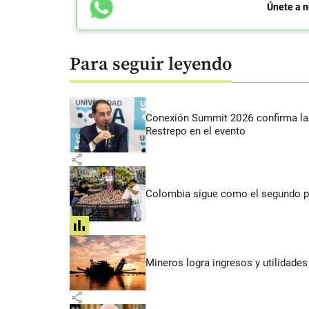
Únete a n
Para seguir leyendo
Conexión Summit 2026 confirma la 
Restrepo en el evento
share
Colombia sigue como el segundo pa
share
Mineros logra ingresos y utilidade
share