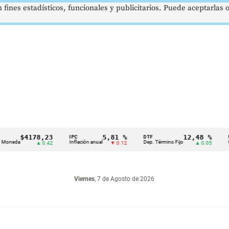
 fines estadísticos, funcionales y publicitarios. Puede aceptarlas
$4178,23
5,81 %
12,48 %
IPC
DTF
UVR
da
Inflación anual
Dep. Término Fijo
Unidad 
▲ 0.42
▼ 0.12
▲ 0.05
Viernes
, 7 de Agosto de 2026