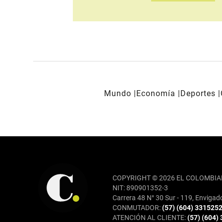
Mundo
Economía
Deportes
REDES SOCIALES
COPYRIGHT © 2026 EL COLOMBIA
NIT: 890901352-3
Carrera 48 N° 30 Sur - 119, Envigad
CONMUTADOR:
(57) (604) 331525
ATENCIÓN AL CLIENTE:
(57) (604)