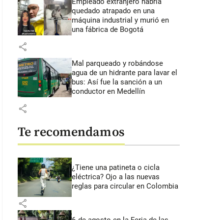
Empleado extranjero habría
quedado atrapado en una
máquina industrial y murió en
una fábrica de Bogotá
share
Mal parqueado y robándose
agua de un hidrante para lavar el
bus: Así fue la sanción a un
conductor en Medellín
share
Te recomendamos
¿Tiene una patineta o cicla
eléctrica? Ojo a las nuevas
reglas para circular en Colombia
share