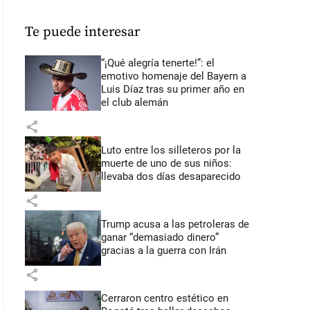
Te puede interesar
“¡Qué alegría tenerte!”: el
emotivo homenaje del Bayern a
Luis Díaz tras su primer año en
el club alemán
share
Luto entre los silleteros por la
muerte de uno de sus niños:
llevaba dos días desaparecido
share
Trump acusa a las petroleras de
ganar “demasiado dinero”
gracias a la guerra con Irán
share
Cerraron centro estético en