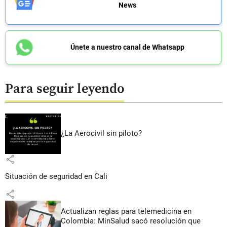
News
Únete a nuestro canal de Whatsapp
Para seguir leyendo
¿La Aerocivil sin piloto?
share
Situación de seguridad en Cali
share
Actualizan reglas para telemedicina en
Colombia: MinSalud sacó resolución que