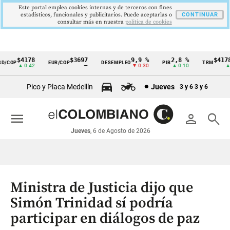
Este portal emplea cookies internas y de terceros con fines
estadísticos, funcionales y publicitarios. Puede aceptarlas o
CONTINUAR
consultar más en nuestra
politica de cookies
$4178
$3697
9,9 %
2,8 %
$4178,
/COP
EUR/COP
DESEMPLEO
PIB
TRM
Cintillo
▲ 0.42
—
▼ 0.30
▲ 0.10
▲ 0.
de
Pico y Placa Medellín
Jueves
3 y 6
3 y 6
indicadores
económicos
menu
person
search
Colombia
Jueves
, 6 de Agosto de 2026
Ministra de Justicia dijo que
Simón Trinidad sí podría
participar en diálogos de paz