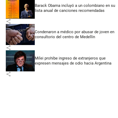
Barack Obama incluyó a un colombiano en su
lista anual de canciones recomendadas
share
Condenaron a médico por abusar de joven en
consultorio del centro de Medellín
share
Milei prohíbe ingreso de extranjeros que
expresen mensajes de odio hacia Argentina
share