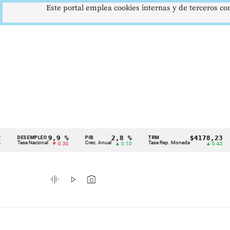
Este portal emplea cookies internas y de terceros con
9,9 %
2,8 %
$4178,23
DESEMPLEO
PIB
TRM
I
Cintillo
Tasa Nacional
Crec. Anual
Tasa Rep. Moneda
In
▼ 0.30
▲ 0.10
▲ 0.42
de
indicadores
graphic_eq
play_arrow
photo_camera
económicos
Colombia