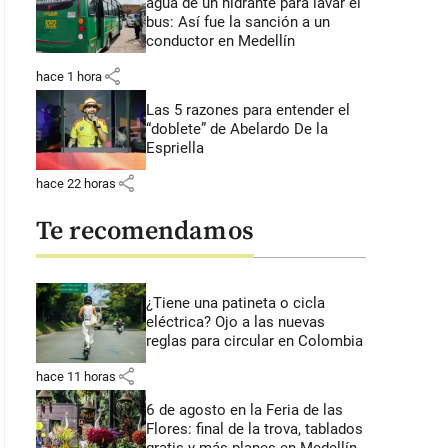
agua de un hidrante para lavar el
bus: Así fue la sanción a un
conductor en Medellín
share
hace 1 hora
Las 5 razones para entender el
“doblete” de Abelardo De la
Espriella
share
hace 22 horas
Te recomendamos
¿Tiene una patineta o cicla
eléctrica? Ojo a las nuevas
reglas para circular en Colombia
share
hace 11 horas
6 de agosto en la Feria de las
Flores: final de la trova, tablados