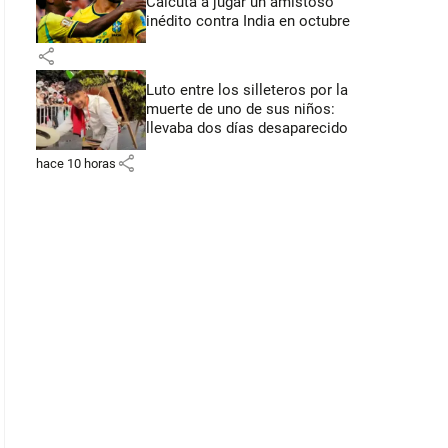
Calcuta a jugar un amistoso
inédito contra India en octubre
share
Luto entre los silleteros por la
muerte de uno de sus niños:
llevaba dos días desaparecido
share
hace 10 horas