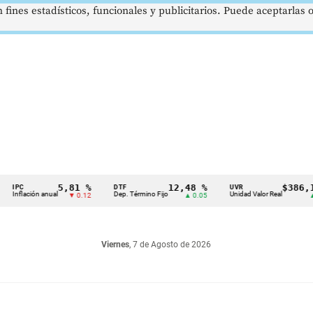
 fines estadísticos, funcionales y publicitarios. Puede aceptarlas
5,81 %
12,48 %
$386,1273
PC
DTF
UVR
flación anual
Dep. Término Fijo
Unidad Valor Real
▼ 0.12
▲ 0.05
▲ 0.03
Viernes
, 7 de Agosto de 2026