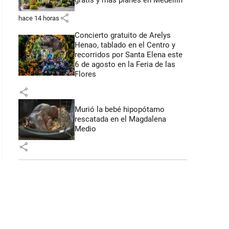
gratis y más planes en Medellín
share
hace 14 horas
Concierto gratuito de Arelys
Henao, tablado en el Centro y
recorridos por Santa Elena este
6 de agosto en la Feria de las
Flores
share
Murió la bebé hipopótamo
rescatada en el Magdalena
Medio
share