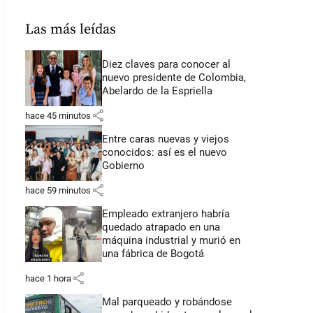
Las más leídas
Diez claves para conocer al
nuevo presidente de Colombia,
Abelardo de la Espriella
share
hace 45 minutos
Entre caras nuevas y viejos
conocidos: así es el nuevo
Gobierno
share
hace 59 minutos
Empleado extranjero habría
quedado atrapado en una
máquina industrial y murió en
una fábrica de Bogotá
share
hace 1 hora
Mal parqueado y robándose