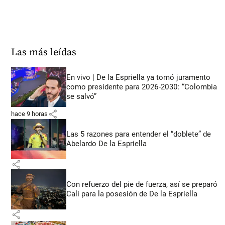
Las más leídas
En vivo | De la Espriella ya tomó juramento
como presidente para 2026-2030: “Colombia
se salvó”
share
hace 9 horas
Las 5 razones para entender el “doblete” de
Abelardo De la Espriella
share
Con refuerzo del pie de fuerza, así se preparó
Cali para la posesión de De la Espriella
share