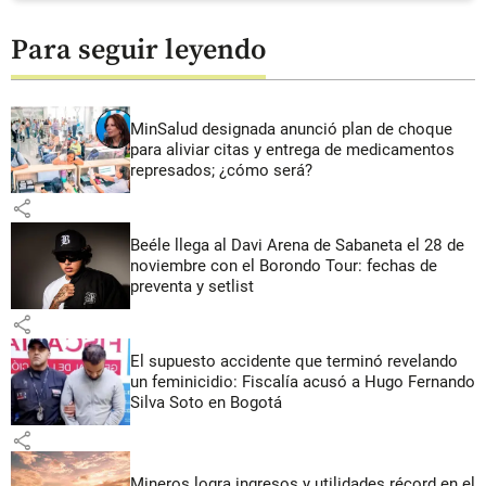
Para seguir leyendo
MinSalud designada anunció plan de choque
para aliviar citas y entrega de medicamentos
represados; ¿cómo será?
share
Beéle llega al Davi Arena de Sabaneta el 28 de
noviembre con el Borondo Tour: fechas de
preventa y setlist
share
El supuesto accidente que terminó revelando
un feminicidio: Fiscalía acusó a Hugo Fernando
Silva Soto en Bogotá
share
Mineros logra ingresos y utilidades récord en el