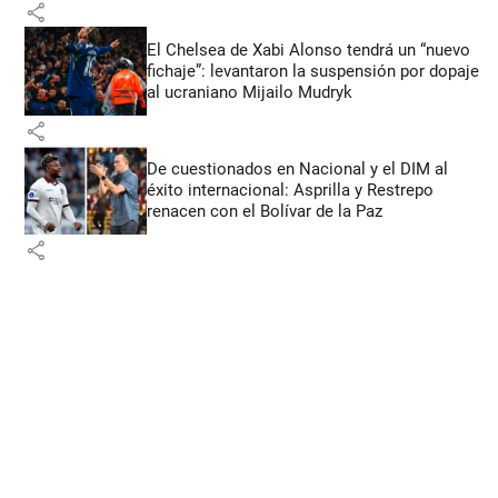
share
El Chelsea de Xabi Alonso tendrá un “nuevo
fichaje”: levantaron la suspensión por dopaje
al ucraniano Mijailo Mudryk
share
De cuestionados en Nacional y el DIM al
éxito internacional: Asprilla y Restrepo
renacen con el Bolívar de la Paz
share