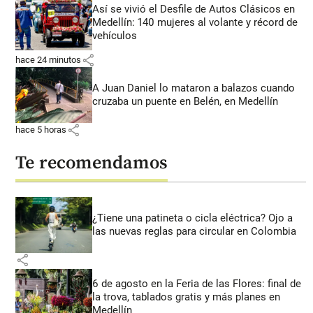
Así se vivió el Desfile de Autos Clásicos en
Medellín: 140 mujeres al volante y récord de
vehículos
share
hace 24 minutos
A Juan Daniel lo mataron a balazos cuando
cruzaba un puente en Belén, en Medellín
share
hace 5 horas
Te recomendamos
¿Tiene una patineta o cicla eléctrica? Ojo a
las nuevas reglas para circular en Colombia
share
6 de agosto en la Feria de las Flores: final de
la trova, tablados gratis y más planes en
Medellín