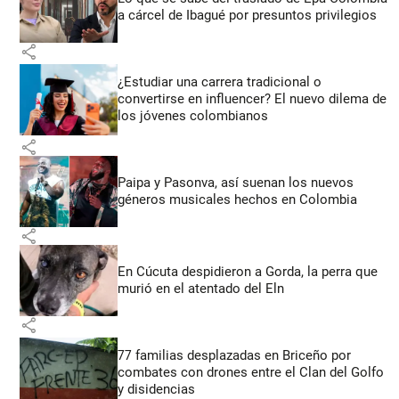
a cárcel de Ibagué por presuntos privilegios
share
¿Estudiar una carrera tradicional o
convertirse en influencer? El nuevo dilema de
los jóvenes colombianos
share
Paipa y Pasonva, así suenan los nuevos
géneros musicales hechos en Colombia
share
En Cúcuta despidieron a Gorda, la perra que
murió en el atentado del Eln
share
77 familias desplazadas en Briceño por
combates con drones entre el Clan del Golfo
y disidencias