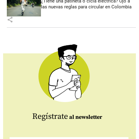
¿Tiene una patineta o cicla eléctrica? Ojo a
las nuevas reglas para circular en Colombia
share
Regístrate
al newsletter