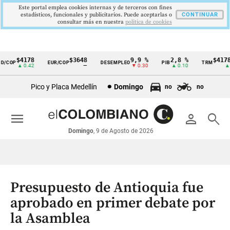
Este portal emplea cookies internas y de terceros con fines
estadísticos, funcionales y publicitarios. Puede aceptarlas o
CONTINUAR
consultar más en nuestra
politica de cookies
$4178
$3648
9,9 %
2,8 %
$4178,
/COP
EUR/COP
DESEMPLEO
PIB
TRM
Cintillo
▲ 0.42
—
▼ 0.30
▲ 0.10
▲ 0
de
Pico y Placa Medellín
Domingo
no
no
indicadores
económicos
menu
person
search
Colombia
Domingo
, 9 de Agosto de 2026
Presupuesto de Antioquia fue
aprobado en primer debate por
la Asamblea