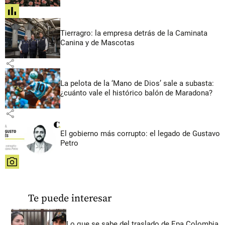
share
Tierragro: la empresa detrás de la Caminata
Canina y de Mascotas
share
La pelota de la ‘Mano de Dios’ sale a subasta:
¿cuánto vale el histórico balón de Maradona?
share
El gobierno más corrupto: el legado de Gustavo
Petro
share
Te puede interesar
Lo que se sabe del traslado de Epa Colombia