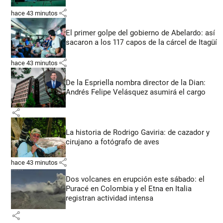
share
hace 43 minutos
El primer golpe del gobierno de Abelardo: así
sacaron a los 117 capos de la cárcel de Itagüí
share
hace 43 minutos
De la Espriella nombra director de la Dian:
Andrés Felipe Velásquez asumirá el cargo
share
La historia de Rodrigo Gaviria: de cazador y
cirujano a fotógrafo de aves
share
hace 43 minutos
Dos volcanes en erupción este sábado: el
Puracé en Colombia y el Etna en Italia
registran actividad intensa
share