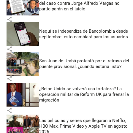
del caso contra Jorge Alfredo Vargas no
participarán en el juicio
share
Nequi se independiza de Bancolombia desde
septiembre: esto cambiará para los usuarios
share
San Juan de Urabá protestó por el retraso del
puente provisional, ¿cuándo estaría listo?
share
¿Reino Unido se volverá una fortaleza? La
operación militar de Reform UK para frenar la
migración
share
Las películas y series que llegarán a Netflix,
HBO Max, Prime Video y Apple TV en agosto
2026