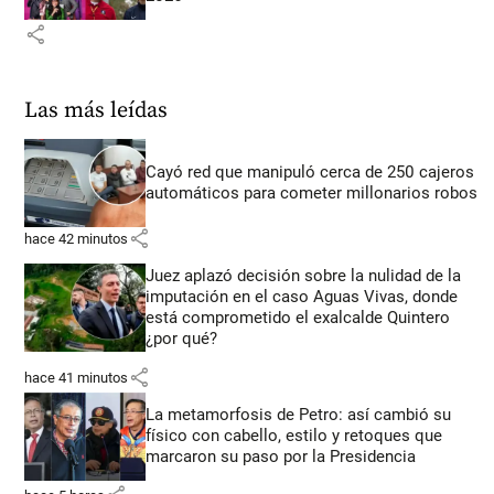
share
Las más leídas
Cayó red que manipuló cerca de 250 cajeros
automáticos para cometer millonarios robos
share
hace 42 minutos
Juez aplazó decisión sobre la nulidad de la
imputación en el caso Aguas Vivas, donde
está comprometido el exalcalde Quintero
¿por qué?
share
hace 41 minutos
La metamorfosis de Petro: así cambió su
físico con cabello, estilo y retoques que
marcaron su paso por la Presidencia