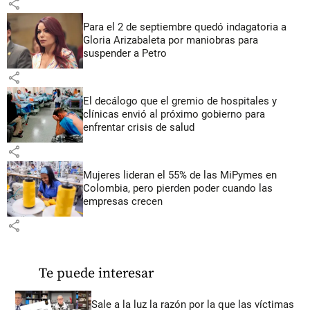
share
Para el 2 de septiembre quedó indagatoria a
Gloria Arizabaleta por maniobras para
suspender a Petro
share
El decálogo que el gremio de hospitales y
clínicas envió al próximo gobierno para
enfrentar crisis de salud
share
Mujeres lideran el 55% de las MiPymes en
Colombia, pero pierden poder cuando las
empresas crecen
share
Te puede interesar
Sale a la luz la razón por la que las víctimas