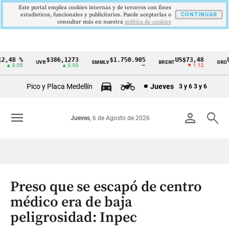
Este portal emplea cookies internas y de terceros con fines
estadísticos, funcionales y publicitarios. Puede aceptarlas o
CONTINUAR
consultar más en nuestra
politica de cookies
,48 %
$386,1273
$1.750.905
US$73,48
US
UVR
SMMLV
BRENT
ORO
Cintillo
▲ 0.05
▲ 0.03
—
▼ 1.12
de
Pico y Placa Medellín
Jueves
3 y 6
3 y 6
indicadores
económicos
menu
person
search
Jueves
, 6 de Agosto de 2026
Colombia
Preso que se escapó de centro
médico era de baja
peligrosidad: Inpec