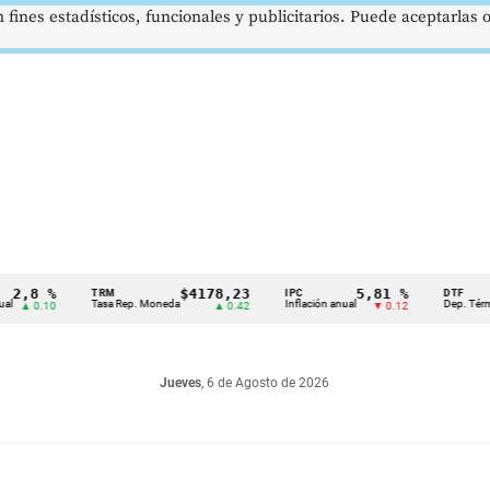
 fines estadísticos, funcionales y publicitarios. Puede aceptarlas
8 %
$4178,23
5,81 %
TRM
IPC
DTF
Tasa Rep. Moneda
Inflación anual
Dep. Término Fij
0.10
▲ 0.42
▼ 0.12
Jueves
, 6 de Agosto de 2026