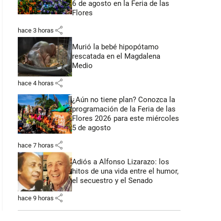
6 de agosto en la Feria de las
Flores
share
hace 3 horas
Murió la bebé hipopótamo
rescatada en el Magdalena
Medio
share
hace 4 horas
¿Aún no tiene plan? Conozca la
programación de la Feria de las
Flores 2026 para este miércoles
5 de agosto
share
hace 7 horas
Adiós a Alfonso Lizarazo: los
hitos de una vida entre el humor,
el secuestro y el Senado
share
hace 9 horas