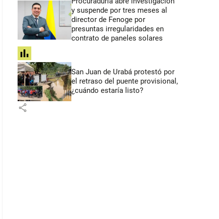
Procuraduría abre investigación
y suspende por tres meses al
director de Fenoge por
presuntas irregularidades en
contrato de paneles solares
share
San Juan de Urabá protestó por
el retraso del puente provisional,
¿cuándo estaría listo?
share