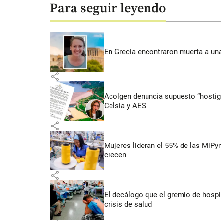
Para seguir leyendo
En Grecia encontraron muerta a un
share
Acolgen denuncia supuesto “hostigam
Celsia y AES
share
Mujeres lideran el 55% de las MiP
crecen
share
El decálogo que el gremio de hospit
crisis de salud