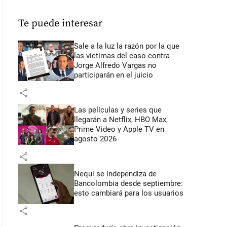
Te puede interesar
Sale a la luz la razón por la que
las víctimas del caso contra
Jorge Alfredo Vargas no
participarán en el juicio
share
Las películas y series que
llegarán a Netflix, HBO Max,
Prime Video y Apple TV en
agosto 2026
share
Nequi se independiza de
Bancolombia desde septiembre:
esto cambiará para los usuarios
share