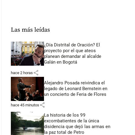
Las más leídas
¿Día Distrital de Oración? El
proyecto por el que ateos
planean demandar al alcalde
Galán en Bogotá
share
hace 2 horas
Alejandro Posada reivindica el
legado de Leonard Bernstein en
un concierto de Feria de Flores
share
hace 45 minutos
La historia de los 99
excombatientes de la única
disidencia que dejó las armas en
la paz total de Petro