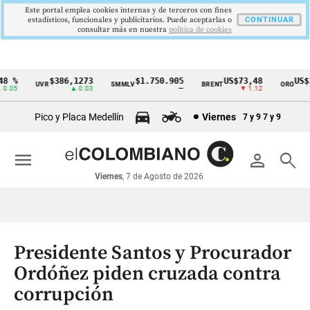
Este portal emplea cookies internas y de terceros con fines
estadísticos, funcionales y publicitarios. Puede aceptarlas o
CONTINUAR
consultar más en nuestra
politica de cookies
 %
$386,1273
$1.750.905
US$73,48
US$33
UVR
SMMLV
BRENT
ORO
Cintillo
.05
▲ 0.03
—
▼ 1.12
de
Pico y Placa Medellín
Viernes
7 y 9
7 y 9
indicadores
económicos
menu
person
search
Colombia
Viernes
, 7 de Agosto de 2026
Presidente Santos y Procurador
Ordóñez piden cruzada contra
corrupción