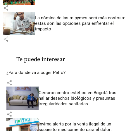
share
La nómina de las mipymes será más costosa:
estas son las opciones para enfrentar el
impacto
share
Te puede interesar
¿Para dónde va a coger Petro?
share
Cerraron centro estético en Bogotá tras
hallar desechos biológicos y presuntas
irregularidades sanitarias
share
Invima alerta por la venta ilegal de un
supuesto medicamento para el dolor: