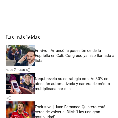
Las más leídas
En vivo | Arrancó la posesión de de la
Espriella en Cali: Congreso ya hizo llamado a
lista
share
hace 7 horas
Nequi revela su estrategia con IA: 80% de
atención automatizada y cartera de crédito
multiplicada por diez
share
Exclusivo | Juan Fernando Quintero está
cerca de volver al DIM: “Hay una gran
posibilidad”