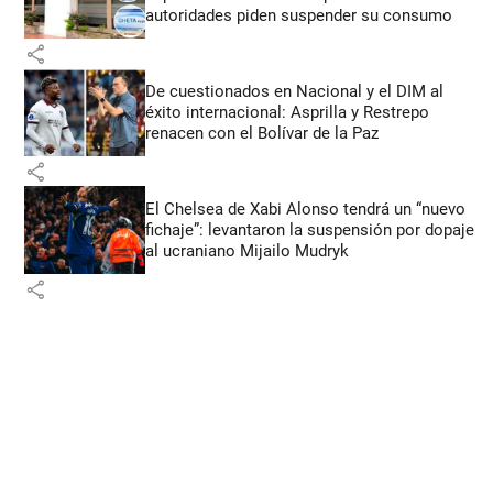
autoridades piden suspender su consumo
share
De cuestionados en Nacional y el DIM al
éxito internacional: Asprilla y Restrepo
renacen con el Bolívar de la Paz
share
El Chelsea de Xabi Alonso tendrá un “nuevo
fichaje”: levantaron la suspensión por dopaje
al ucraniano Mijailo Mudryk
share