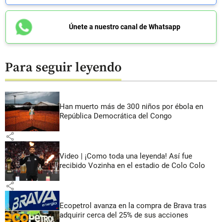
Únete a nuestro canal de Whatsapp
Para seguir leyendo
Han muerto más de 300 niños por ébola en
República Democrática del Congo
share
Video | ¡Como toda una leyenda! Así fue
recibido Vozinha en el estadio de Colo Colo
share
Ecopetrol avanza en la compra de Brava tras
adquirir cerca del 25% de sus acciones