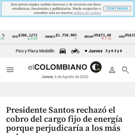
Este portal emplea cookies internas y de terceros con fines
estadísticos, funcionales y publicitarios. Puede aceptarlas o
CONTINUAR
consultar más en nuestra
politica de cookies
%
$386,1273
$1.750.905
US$73,48
US$334
UVR
SMMLV
BRENT
ORO
Cintillo
5
▲ 0.03
—
▼ 1.12
▲
de
Pico y Placa Medellín
Jueves
3 y 6
3 y 6
indicadores
económicos
menu
person
search
Colombia
Jueves
, 6 de Agosto de 2026
Presidente Santos rechazó el
cobro del cargo fijo de energía
porque perjudicaría a los más