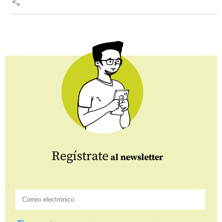
share
Regístrate
al newsletter