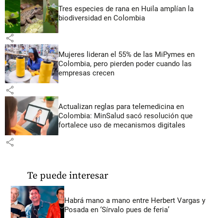
Tres especies de rana en Huila amplían la
biodiversidad en Colombia
share
Mujeres lideran el 55% de las MiPymes en
Colombia, pero pierden poder cuando las
empresas crecen
share
Actualizan reglas para telemedicina en
Colombia: MinSalud sacó resolución que
fortalece uso de mecanismos digitales
share
Te puede interesar
Habrá mano a mano entre Herbert Vargas y
Posada en ‘Sírvalo pues de feria’