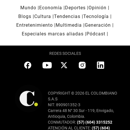
Mundo
Economía
Deportes
Opinión
Blogs
Cultura
Tendencias
Tecnología
Entretenimiento
Multimedia
Generación
Especiales marcas aliadas
Pódcast
REDES SOCIALES
COPYRIGHT © 2026 EL COLOMBIANO
S.A.S
NIT: 890901352-3
Carrera 48 N° 30 Sur - 119, Envigado,
Antioquia, Colombia.
CONMUTADOR:
(57) (604) 3315252
ATENCIÓN AL CLIENTE:
(57) (604)