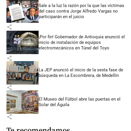
Sale a la luz la razón por la que las víctimas
del caso contra Jorge Alfredo Vargas no
participarán en el juicio
share
¡Por fin! Gobernador de Antioquia anunció el
inicio de instalación de equipos
electromecánicos en Túnel del Toyo
share
La JEP anunció el inicio de la sexta fase de
búsqueda en La Escombrera, de Medellín
share
El Museo del Fútbol abre las puertas en el
Solar del Águila
share
Te recomendamos