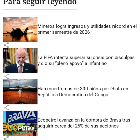
Para seguir leyendo
Mineros logra ingresos y utilidades récord en el
primer semestre de 2026
share
La FIFA intenta superar su crisis con disculpas
y dio su “pleno apoyo” a Infantino
share
Han muerto más de 300 niños por ébola en
República Democrática del Congo
share
Ecopetrol avanza en la compra de Brava tras
adquirir cerca del 25% de sus acciones
share