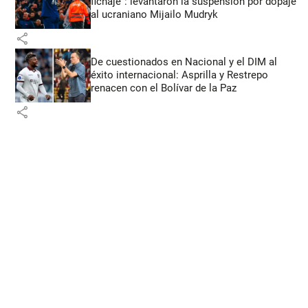
fichaje”: levantaron la suspensión por dopaje
al ucraniano Mijailo Mudryk
share
De cuestionados en Nacional y el DIM al
éxito internacional: Asprilla y Restrepo
renacen con el Bolívar de la Paz
share