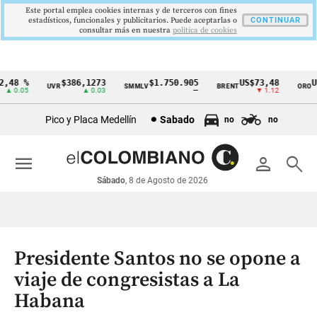
Este portal emplea cookies internas y de terceros con fines
estadísticos, funcionales y publicitarios. Puede aceptarlas o
CONTINUAR
consultar más en nuestra
politica de cookies
48 %
$386,1273
$1.750.905
US$73,48
US$
UVR
SMMLV
BRENT
ORO
Cintillo
 0.05
▲ 0.03
—
▼ 1.12
de
Pico y Placa Medellín
Sabado
no
no
indicadores
económicos
menu
person
search
Colombia
Sábado
, 8 de Agosto de 2026
Presidente Santos no se opone a
viaje de congresistas a La
Habana