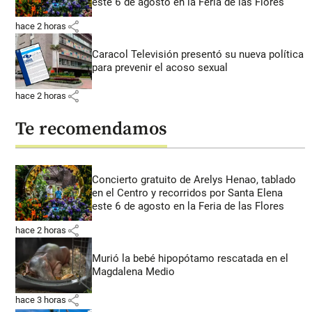
este 6 de agosto en la Feria de las Flores
share
hace 2 horas
Caracol Televisión presentó su nueva política
para prevenir el acoso sexual
share
hace 2 horas
Te recomendamos
Concierto gratuito de Arelys Henao, tablado
en el Centro y recorridos por Santa Elena
este 6 de agosto en la Feria de las Flores
share
hace 2 horas
Murió la bebé hipopótamo rescatada en el
Magdalena Medio
share
hace 3 horas