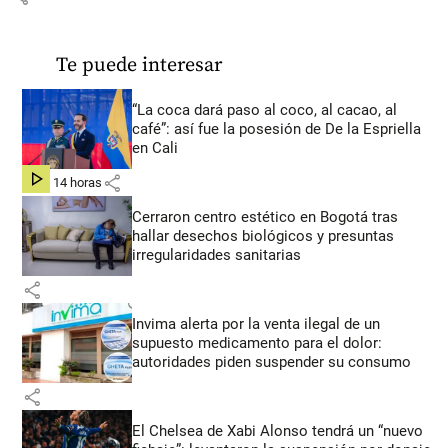
Te puede interesar
“La coca dará paso al coco, al cacao, al
café”: así fue la posesión de De la Espriella
en Cali
share
hace 14 horas
Cerraron centro estético en Bogotá tras
hallar desechos biológicos y presuntas
irregularidades sanitarias
share
Invima alerta por la venta ilegal de un
supuesto medicamento para el dolor:
autoridades piden suspender su consumo
share
El Chelsea de Xabi Alonso tendrá un “nuevo