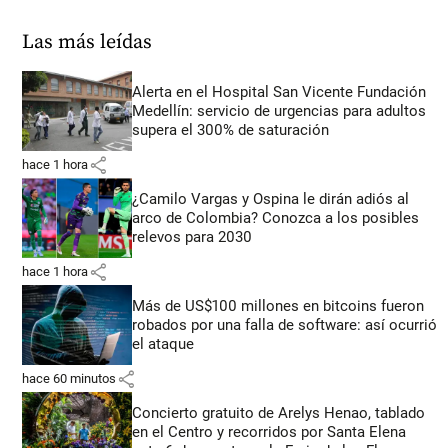
Las más leídas
Alerta en el Hospital San Vicente Fundación
Medellín: servicio de urgencias para adultos
supera el 300% de saturación
share
hace 1 hora
¿Camilo Vargas y Ospina le dirán adiós al
arco de Colombia? Conozca a los posibles
relevos para 2030
share
hace 1 hora
Más de US$100 millones en bitcoins fueron
robados por una falla de software: así ocurrió
el ataque
share
hace 60 minutos
Concierto gratuito de Arelys Henao, tablado
en el Centro y recorridos por Santa Elena