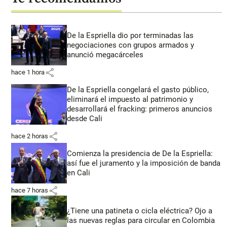
De la Espriella dio por terminadas las
negociaciones con grupos armados y
anunció megacárceles
share
hace 1 hora
De la Espriella congelará el gasto público,
eliminará el impuesto al patrimonio y
desarrollará el fracking: primeros anuncios
desde Cali
share
hace 2 horas
Comienza la presidencia de De la Espriella:
así fue el juramento y la imposición de banda
en Cali
share
hace 7 horas
¿Tiene una patineta o cicla eléctrica? Ojo a
las nuevas reglas para circular en Colombia