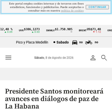
Este portal emplea cookies internas y de terceros con fines
estadísticos, funcionales y publicitarios. Puede aceptarlas o
CONTINUAR
consultar más en nuestra
politica de cookies
,48 %
$386,1273
$1.750.905
US$73,48
US
UVR
SMMLV
BRENT
ORO
Cintillo
▲ 0.05
▲ 0.03
—
▼ 1.12
de
Pico y Placa Medellín
Sabado
no
no
indicadores
económicos
menu
person
search
Sábado
, 8 de Agosto de 2026
Colombia
Presidente Santos monitoreará
avances en diálogos de paz de
La Habana