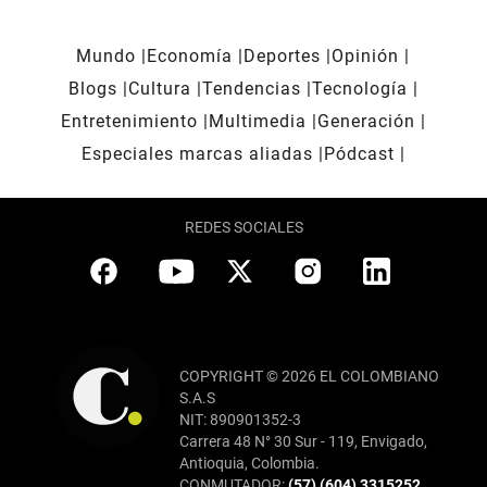
Mundo
Economía
Deportes
Opinión
Blogs
Cultura
Tendencias
Tecnología
Entretenimiento
Multimedia
Generación
Especiales marcas aliadas
Pódcast
REDES SOCIALES
COPYRIGHT © 2026 EL COLOMBIANO
S.A.S
NIT: 890901352-3
Carrera 48 N° 30 Sur - 119, Envigado,
Antioquia, Colombia.
CONMUTADOR:
(57) (604) 3315252