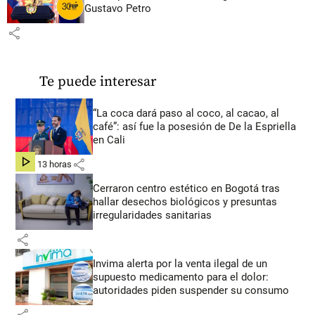
Gustavo Petro
share
Te puede interesar
“La coca dará paso al coco, al cacao, al
café”: así fue la posesión de De la Espriella
en Cali
share
hace 13 horas
Cerraron centro estético en Bogotá tras
hallar desechos biológicos y presuntas
irregularidades sanitarias
share
Invima alerta por la venta ilegal de un
supuesto medicamento para el dolor:
autoridades piden suspender su consumo
share