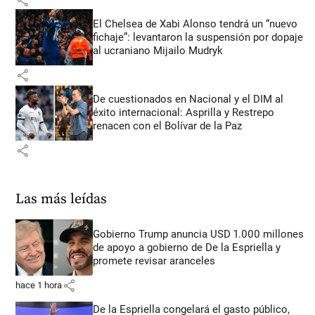
El Chelsea de Xabi Alonso tendrá un “nuevo
fichaje”: levantaron la suspensión por dopaje
al ucraniano Mijailo Mudryk
share
De cuestionados en Nacional y el DIM al
éxito internacional: Asprilla y Restrepo
renacen con el Bolívar de la Paz
share
Las más leídas
Gobierno Trump anuncia USD 1.000 millones
de apoyo a gobierno de De la Espriella y
promete revisar aranceles
share
hace 1 hora
De la Espriella congelará el gasto público,