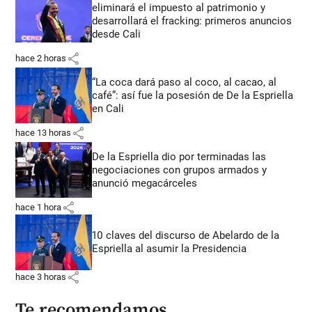
eliminará el impuesto al patrimonio y
desarrollará el fracking: primeros anuncios
desde Cali
share
hace 2 horas
“La coca dará paso al coco, al cacao, al
café”: así fue la posesión de De la Espriella
en Cali
share
hace 13 horas
De la Espriella dio por terminadas las
negociaciones con grupos armados y
anunció megacárceles
share
hace 1 hora
10 claves del discurso de Abelardo de la
Espriella al asumir la Presidencia
share
hace 3 horas
Te recomendamos