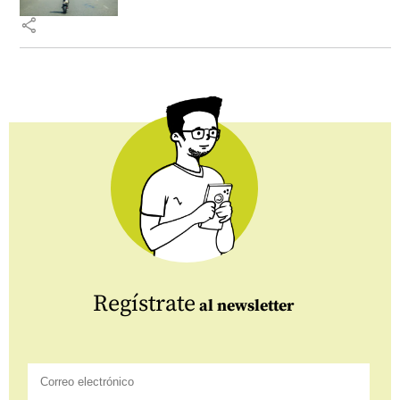
share
Regístrate
al newsletter