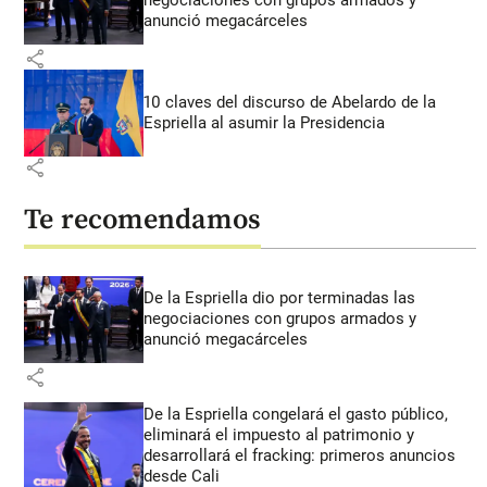
negociaciones con grupos armados y
anunció megacárceles
share
10 claves del discurso de Abelardo de la
Espriella al asumir la Presidencia
share
Te recomendamos
De la Espriella dio por terminadas las
negociaciones con grupos armados y
anunció megacárceles
share
De la Espriella congelará el gasto público,
eliminará el impuesto al patrimonio y
desarrollará el fracking: primeros anuncios
desde Cali