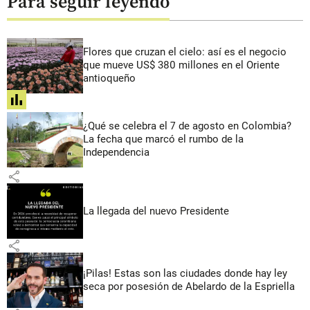
Para seguir leyendo
Flores que cruzan el cielo: así es el negocio
que mueve US$ 380 millones en el Oriente
antioqueño
share
¿Qué se celebra el 7 de agosto en Colombia?
La fecha que marcó el rumbo de la
Independencia
share
La llegada del nuevo Presidente
share
¡Pilas! Estas son las ciudades donde hay ley
seca por posesión de Abelardo de la Espriella