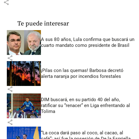
share
Te puede interesar
A sus 80 años, Lula confirma que buscará un
cuarto mandato como presidente de Brasil
share
¡Pilas con las quemas! Barbosa decretó
alerta naranja por incendios forestales
share
DIM buscará, en su partido 40 del año,
ratificar su “renacer” en Liga enfrentando al
Tolima
share
“La coca dará paso al coco, al cacao, al
café”: así fue la posesión de De la Espriella