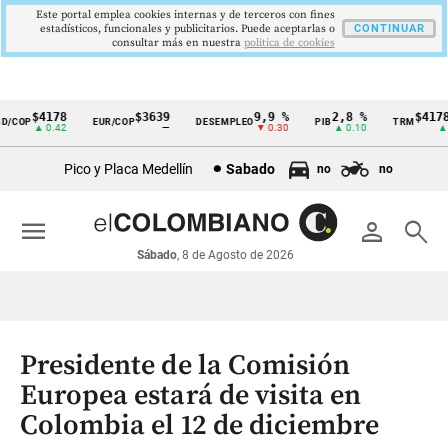
Este portal emplea cookies internas y de terceros con fines
estadísticos, funcionales y publicitarios. Puede aceptarlas o
CONTINUAR
consultar más en nuestra
politica de cookies
$4178
$3639
9,9 %
2,8 %
$4178,
/COP
EUR/COP
DESEMPLEO
PIB
TRM
Cintillo
▲ 0.42
—
▼ 0.30
▲ 0.10
▲ 0.
de
Pico y Placa Medellín
Sabado
no
no
indicadores
económicos
menu
person
search
Colombia
Sábado
, 8 de Agosto de 2026
Presidente de la Comisión
Europea estará de visita en
Colombia el 12 de diciembre