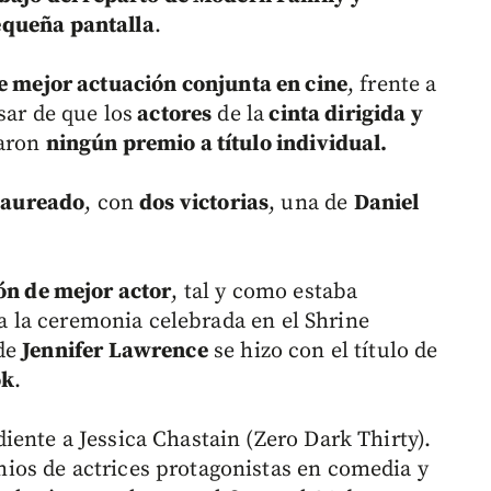
queña pantalla
.
e mejor actuación conjunta en cine
, frente a
sar de que los
actores
de la
cinta dirigida y
aron
ningún premio a título individual.
laureado
, con
dos victorias
, una de
Daniel
n de mejor actor
, tal y como estaba
 a la ceremonia celebrada en el Shrine
nde
Jennifer Lawrence
se hizo con el título de
ok
.
ente a Jessica Chastain (Zero Dark Thirty).
os de actrices protagonistas en comedia y