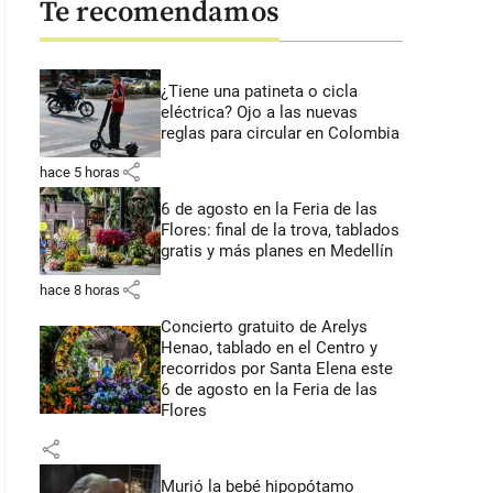
Te recomendamos
¿Tiene una patineta o cicla
eléctrica? Ojo a las nuevas
reglas para circular en Colombia
share
hace 5 horas
6 de agosto en la Feria de las
Flores: final de la trova, tablados
gratis y más planes en Medellín
share
hace 8 horas
Concierto gratuito de Arelys
Henao, tablado en el Centro y
recorridos por Santa Elena este
6 de agosto en la Feria de las
Flores
share
Murió la bebé hipopótamo