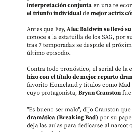
interpretación conjunta
en una teleco
el triunfo individual
de
mejor actriz c
Antes que Fey,
Alec Baldwin se llevó su
conoce a la estatuilla de los SAG, por s
tras 7 temporadas se despide el próxim
último episodio.
Contra todo pronóstico, el serial de la 
hizo con el título de mejor reparto dra
favorito Homeland y títulos como Mad
cuyo protagonista,
Bryan Cranston
fue
"Es bueno ser malo", dijo Cranston que
dramática (Breaking Bad)
por su papel
deja las aulas para dedicarse al narcot