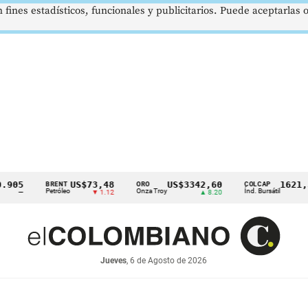
 fines estadísticos, funcionales y publicitarios. Puede aceptarlas
US$73,48
US$3342,60
1621,34 pt
BRENT
ORO
COLCAP
Petróleo
Onza Troy
Índ. Bursátil
▼ 1.12
▲ 8.20
▲ 0.
Jueves
, 6 de Agosto de 2026