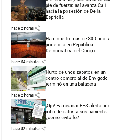
pie de fuerza: así avanza Cali
hacia la posesión de De la
Espriella
share
hace 2 horas
Han muerto más de 300 niños
por ébola en República
Democrática del Congo
share
hace 54 minutos
Hurto de unos zapatos en un
centro comercial de Envigado
terminó en una balacera
share
hace 2 horas
¡Ojo! Famisanar EPS alerta por
robo de datos a sus pacientes,
¿cómo evitarlo?
share
hace 52 minutos