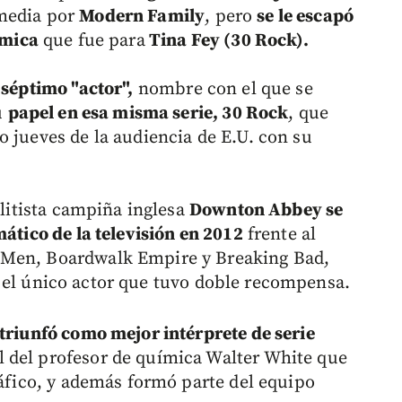
media por
Modern Family
, pero
se le escapó
ómica
que fue para
Tina Fey (30 Rock).
 séptimo "actor",
nombre con el que se
u
papel en esa misma serie, 30 Rock
, que
o jueves de la audiencia de E.U. con su
elitista campiña inglesa
Downton Abbey se
mático de la televisión en 2012
frente al
 Men, Boardwalk Empire y Breaking Bad,
 el único actor que tuvo doble recompensa.
triunfó como mejor intérprete de serie
 del profesor de química Walter White que
ráfico, y además formó parte del equipo