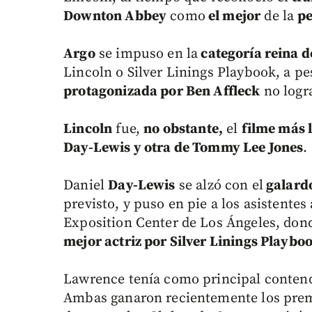
Downton Abbey
como
el mejor
de la
pe
Argo
se impuso en la
categoría reina d
Lincoln o Silver Linings Playbook, a pe
protagonizada por Ben Affleck
no logr
Lincoln
fue,
no obstante,
el
filme más 
Day-Lewis y otra de Tommy Lee Jones
.
Daniel
Day-Lewis
se alzó con el
galardó
previsto, y puso en pie a los asistentes
Exposition Center de Los Ángeles, do
mejor actriz por Silver Linings Playbo
Lawrence tenía como principal contendi
Ambas ganaron recientemente los premi