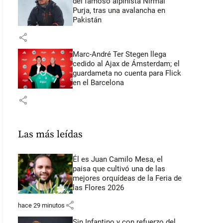
del famoso alpinista Nirmal
Purja, tras una avalancha en
Pakistán
share
Marc-André Ter Stegen llega
cedido al Ajax de Ámsterdam; el
guardameta no cuenta para Flick
en el Barcelona
share
Las más leídas
Él es Juan Camilo Mesa, el
paisa que cultivó una de las
mejores orquídeas de la Feria de
las Flores 2026
share
hace 29 minutos
Sin Infantino y con refuerzo del