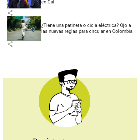
en Cali
share
¿Tiene una patineta o cicla eléctrica? Ojo a
las nuevas reglas para circular en Colombia
share