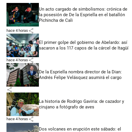
Un acto cargado de simbolismos: crónica de
la posesión de De la Espriella en el batallón
Pichincha de Cali
share
hace 4 horas
El primer golpe del gobierno de Abelardo: así
sacaron a los 117 capos de la cárcel de Itagüí
share
hace 4 horas
De la Espriella nombra director de la Dian:
Andrés Felipe Velásquez asumirá el cargo
share
La historia de Rodrigo Gaviria: de cazador y
cirujano a fotógrafo de aves
share
hace 4 horas
Dos volcanes en erupción este sábado: el