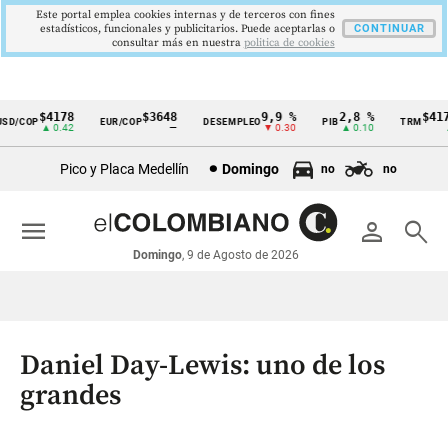
Este portal emplea cookies internas y de terceros con fines
estadísticos, funcionales y publicitarios. Puede aceptarlas o
CONTINUAR
consultar más en nuestra
politica de cookies
$4178
$3648
9,9 %
2,8 %
$4178
D/COP
EUR/COP
DESEMPLEO
PIB
TRM
Cintillo
▲ 0.42
—
▼ 0.30
▲ 0.10
▲ 0
de
Pico y Placa Medellín
Domingo
no
no
indicadores
económicos
menu
person
search
Colombia
Domingo
, 9 de Agosto de 2026
Daniel Day-Lewis: uno de los
grandes