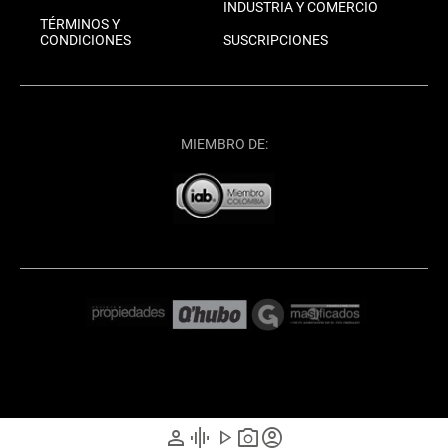
INDUSTRIA Y COMERCIO
TÉRMINOS Y
CONDICIONES
SUSCRIPCIONES
MIEMBRO DE:
person
graphic_eq
play_arrow
photo_camera
account_circle