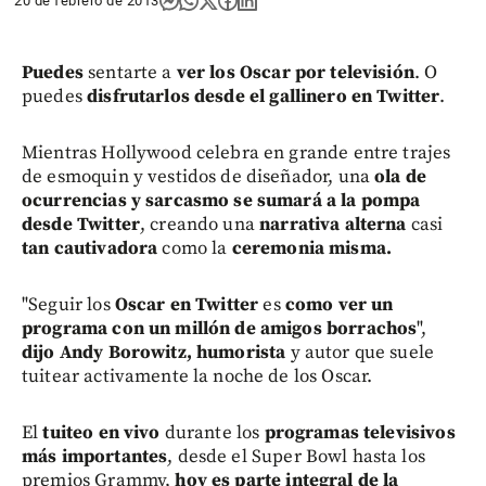
20 de febrero de 2013
Puedes
sentarte a
ver los Oscar por televisión
. O
puedes
disfrutarlos desde el gallinero en Twitter
.
Mientras Hollywood celebra en grande entre trajes
de esmoquin y vestidos de diseñador, una
ola de
ocurrencias y sarcasmo se sumará a la pompa
desde Twitter
, creando una
narrativa alterna
casi
tan cautivadora
como la
ceremonia misma.
"Seguir los
Oscar en Twitter
es
como ver un
programa con un millón de amigos borrachos
",
dijo Andy Borowitz, humorista
y autor que suele
tuitear activamente la noche de los Oscar.
El
tuiteo en vivo
durante los
programas televisivos
más importantes
, desde el Super Bowl hasta los
premios Grammy,
hoy es parte integral de la