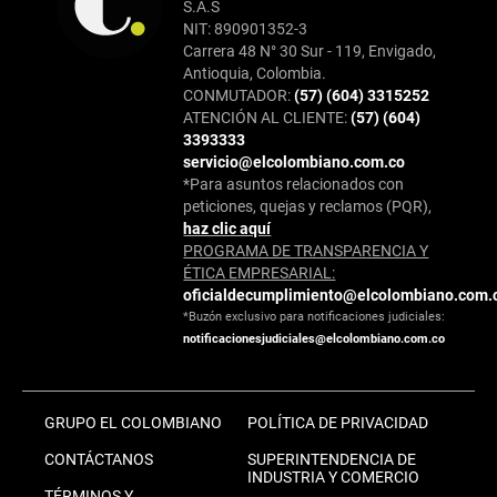
S.A.S
NIT: 890901352-3
Carrera 48 N° 30 Sur - 119, Envigado,
Antioquia, Colombia.
CONMUTADOR:
(57) (604) 3315252
ATENCIÓN AL CLIENTE:
(57) (604)
3393333
servicio@elcolombiano.com.co
*Para asuntos relacionados con
peticiones, quejas y reclamos (PQR),
haz clic aquí
PROGRAMA DE TRANSPARENCIA Y
ÉTICA EMPRESARIAL:
oficialdecumplimiento@elcolombiano.com.
*Buzón exclusivo para notificaciones judiciales:
notificacionesjudiciales@elcolombiano.com.co
GRUPO EL COLOMBIANO
POLÍTICA DE PRIVACIDAD
CONTÁCTANOS
SUPERINTENDENCIA DE
INDUSTRIA Y COMERCIO
TÉRMINOS Y