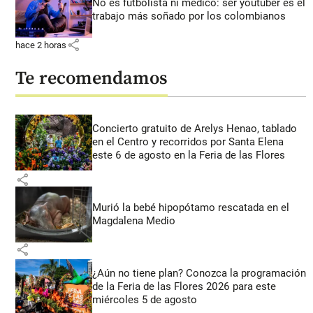
No es futbolista ni médico: ser youtuber es el
trabajo más soñado por los colombianos
share
hace 2 horas
Te recomendamos
Concierto gratuito de Arelys Henao, tablado
en el Centro y recorridos por Santa Elena
este 6 de agosto en la Feria de las Flores
share
Murió la bebé hipopótamo rescatada en el
Magdalena Medio
share
¿Aún no tiene plan? Conozca la programación
de la Feria de las Flores 2026 para este
miércoles 5 de agosto