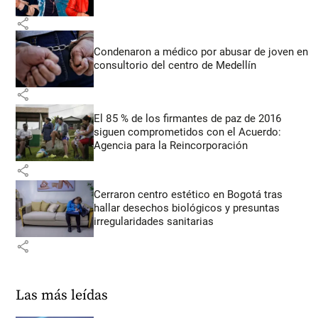
share
Condenaron a médico por abusar de joven en
consultorio del centro de Medellín
share
El 85 % de los firmantes de paz de 2016
siguen comprometidos con el Acuerdo:
Agencia para la Reincorporación
share
Cerraron centro estético en Bogotá tras
hallar desechos biológicos y presuntas
irregularidades sanitarias
share
Las más leídas