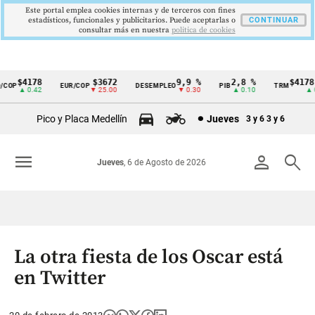
Este portal emplea cookies internas y de terceros con fines
estadísticos, funcionales y publicitarios. Puede aceptarlas o
CONTINUAR
consultar más en nuestra
politica de cookies
$4178
$3672
9,9 %
2,8 %
$4178,2
OP
EUR/COP
DESEMPLEO
PIB
TRM
Cintillo
▲ 0.42
▼ 25.00
▼ 0.30
▲ 0.10
▲ 0.4
de
Pico y Placa Medellín
Jueves
3 y 6
3 y 6
indicadores
económicos
menu
person
search
Jueves
, 6 de Agosto de 2026
Colombia
La otra fiesta de los Oscar está
en Twitter