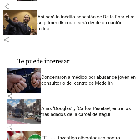
share
Así será la inédita posesión de De la Espriella:
su primer discurso será desde un cantón
militar
share
Te puede interesar
Condenaron a médico por abusar de joven en
consultorio del centro de Medellín
share
Alias ‘Douglas’ y ‘Carlos Pesebre’, entre los
trasladados de la cárcel de Itagüí
share
EE. UU. investiga ciberataques contra