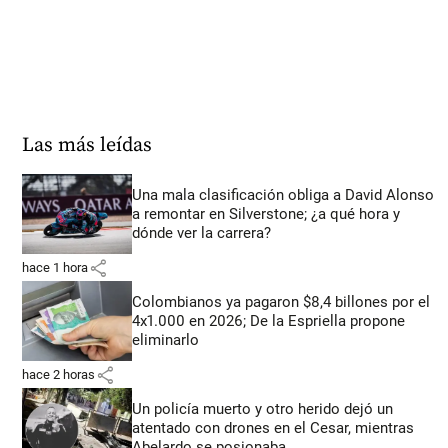
Las más leídas
Una mala clasificación obliga a David Alonso
a remontar en Silverstone; ¿a qué hora y
dónde ver la carrera?
share
hace 1 hora
Colombianos ya pagaron $8,4 billones por el
4x1.000 en 2026; De la Espriella propone
eliminarlo
share
hace 2 horas
Un policía muerto y otro herido dejó un
atentado con drones en el Cesar, mientras
Abelardo se posionaba