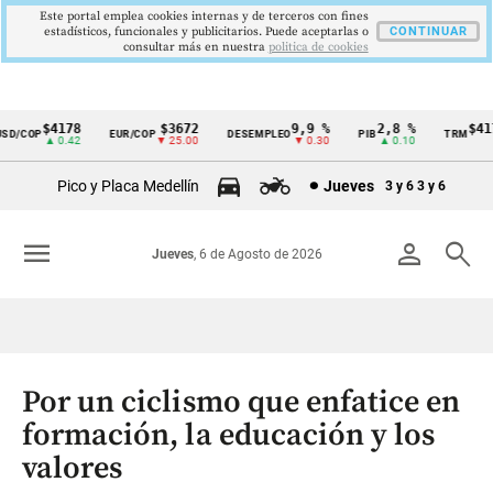
Este portal emplea cookies internas y de terceros con fines
estadísticos, funcionales y publicitarios. Puede aceptarlas o
CONTINUAR
consultar más en nuestra
politica de cookies
$4178
$3672
9,9 %
2,8 %
$4178
D/COP
EUR/COP
DESEMPLEO
PIB
TRM
Cintillo
▲ 0.42
▼ 25.00
▼ 0.30
▲ 0.10
▲ 
de
Pico y Placa Medellín
Jueves
3 y 6
3 y 6
indicadores
económicos
menu
person
search
Jueves
, 6 de Agosto de 2026
Colombia
Por un ciclismo que enfatice en
formación, la educación y los
valores