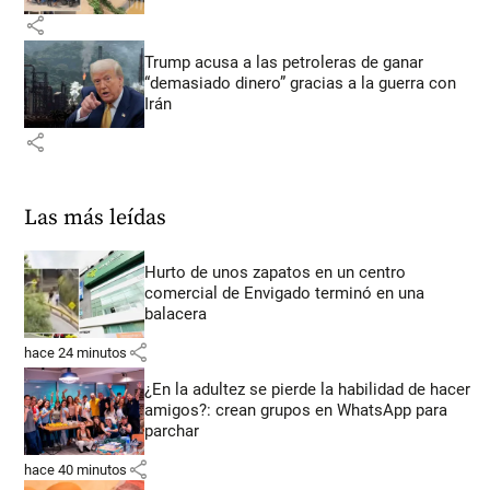
share
Trump acusa a las petroleras de ganar
“demasiado dinero” gracias a la guerra con
Irán
share
Las más leídas
Hurto de unos zapatos en un centro
comercial de Envigado terminó en una
balacera
share
hace 24 minutos
¿En la adultez se pierde la habilidad de hacer
amigos?: crean grupos en WhatsApp para
parchar
share
hace 40 minutos