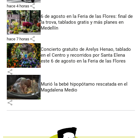
share
hace 4 horas
6 de agosto en la Feria de las Flores: final de
la trova, tablados gratis y más planes en
Medellín
share
hace 7 horas
Concierto gratuito de Arelys Henao, tablado
en el Centro y recorridos por Santa Elena
este 6 de agosto en la Feria de las Flores
share
Murió la bebé hipopótamo rescatada en el
Magdalena Medio
share