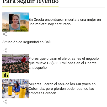
Para seguir leyendo
En Grecia encontraron muerta a una mujer en
una maleta: hay capturado
share
Situación de seguridad en Cali
share
Flores que cruzan el cielo: así es el negocio
que mueve US$ 380 millones en el Oriente
antioqueño
share
Mujeres lideran el 55% de las MiPymes en
Colombia, pero pierden poder cuando las
empresas crecen
share