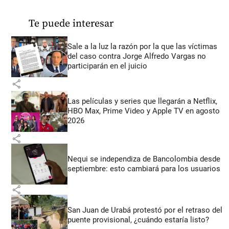
Te puede interesar
Sale a la luz la razón por la que las víctimas
del caso contra Jorge Alfredo Vargas no
participarán en el juicio
share
Las películas y series que llegarán a Netflix,
HBO Max, Prime Video y Apple TV en agosto
2026
share
Nequi se independiza de Bancolombia desde
septiembre: esto cambiará para los usuarios
share
San Juan de Urabá protestó por el retraso del
puente provisional, ¿cuándo estaría listo?