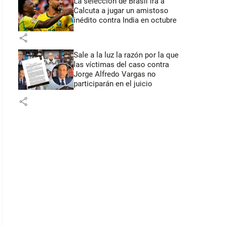
La selección de Brasil irá a
Calcuta a jugar un amistoso
inédito contra India en octubre
share
Sale a la luz la razón por la que
las víctimas del caso contra
Jorge Alfredo Vargas no
participarán en el juicio
share