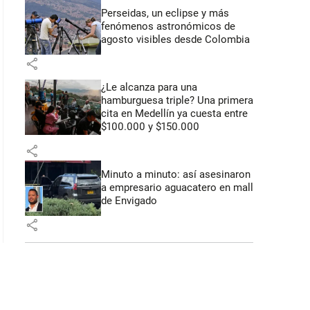
Perseidas, un eclipse y más
fenómenos astronómicos de
agosto visibles desde Colombia
share
¿Le alcanza para una
hamburguesa triple? Una primera
cita en Medellín ya cuesta entre
$100.000 y $150.000
share
Minuto a minuto: así asesinaron
a empresario aguacatero en mall
de Envigado
share