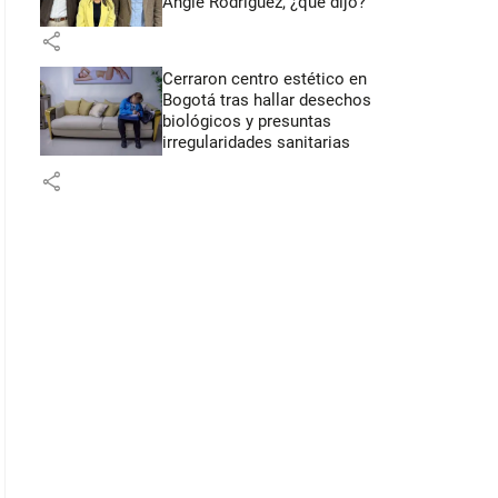
Angie Rodríguez, ¿qué dijo?
share
Cerraron centro estético en
Bogotá tras hallar desechos
biológicos y presuntas
irregularidades sanitarias
share