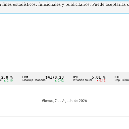
 fines estadísticos, funcionales y publicitarios. Puede aceptarlas
 %
$4178,23
5,81 %
TRM
IPC
DTF
Tasa Rep. Moneda
Inflación anual
Dep. Término Fijo
.10
▲ 0.42
▼ 0.12
Viernes
, 7 de Agosto de 2026