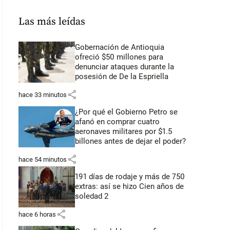
Las más leídas
Gobernación de Antioquia
ofreció $50 millones para
denunciar ataques durante la
posesión de De la Espriella
share
hace 33 minutos
¿Por qué el Gobierno Petro se
afanó en comprar cuatro
aeronaves militares por $1.5
billones antes de dejar el poder?
share
hace 54 minutos
191 días de rodaje y más de 750
extras: así se hizo Cien años de
soledad 2
share
hace 6 horas