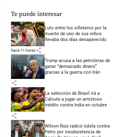
Te puede interesar
Luto entre los silleteros por la
muerte de uno de sus niños:
llevaba dos días desaparecido
share
hace 11 horas
Trump acusa a las petroleras de
ganar “demasiado dinero”
gracias a la guerra con Irán
share
La selección de Brasil irá a
Calcuta a jugar un amistoso
inédito contra India en octubre
share
Wilson Ruiz radicó tutela contra
Petro por insubsistencia de