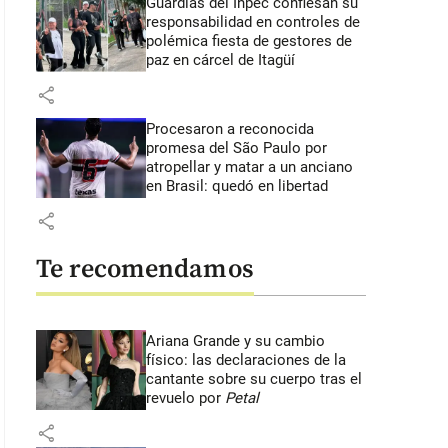
Guardias del Inpec confiesan su
responsabilidad en controles de
polémica fiesta de gestores de
paz en cárcel de Itagüí
share
Procesaron a reconocida
promesa del São Paulo por
atropellar y matar a un anciano
en Brasil: quedó en libertad
share
Te recomendamos
Ariana Grande y su cambio
físico: las declaraciones de la
cantante sobre su cuerpo tras el
revuelo por
Petal
share