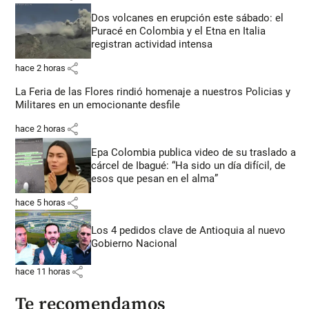
Dos volcanes en erupción este sábado: el
Puracé en Colombia y el Etna en Italia
registran actividad intensa
share
hace 2 horas
La Feria de las Flores rindió homenaje a nuestros Policias y
Militares en un emocionante desfile
share
hace 2 horas
Epa Colombia publica video de su traslado a
cárcel de Ibagué: “Ha sido un día difícil, de
esos que pesan en el alma”
share
hace 5 horas
Los 4 pedidos clave de Antioquia al nuevo
Gobierno Nacional
share
hace 11 horas
Te recomendamos