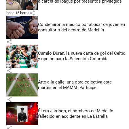
a cárcel de Ibagué por presuntos privilegios
share
hace 15 horas
Condenaron a médico por abusar de joven en
consultorio del centro de Medellín
share
Camilo Durán, la nueva carta de gol del Celtic
y opción para la Selección Colombia
share
Arte a la calle: una obra colectiva este
martes en el MAMM ¡Participe!
share
Él era Jarrison, el bombero de Medellín
fallecido en accidente en La Estrella
share