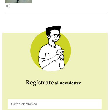
share
Regístrate
al newsletter