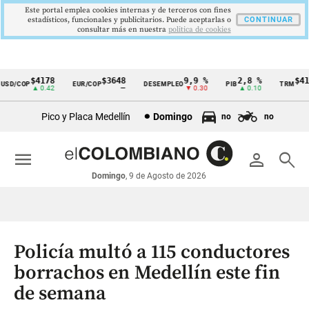
Este portal emplea cookies internas y de terceros con fines
estadísticos, funcionales y publicitarios. Puede aceptarlas o
CONTINUAR
consultar más en nuestra
politica de cookies
$4178
$3648
9,9 %
2,8 %
$4178
D/COP
EUR/COP
DESEMPLEO
PIB
TRM
Cintillo
▲ 0.42
—
▼ 0.30
▲ 0.10
▲ 
de
Pico y Placa Medellín
Domingo
no
no
indicadores
económicos
menu
person
search
Colombia
Domingo
, 9 de Agosto de 2026
Policía multó a 115 conductores
borrachos en Medellín este fin
de semana