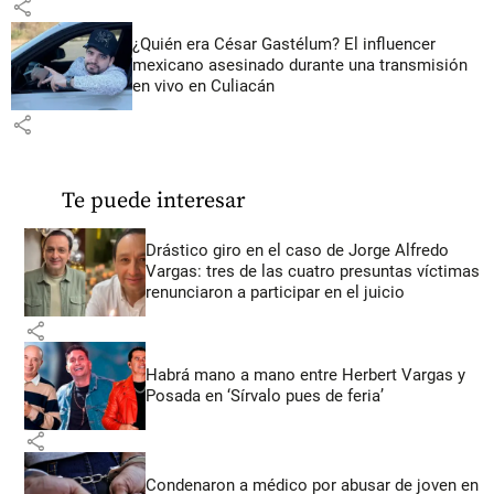
share
¿Quién era César Gastélum? El influencer
mexicano asesinado durante una transmisión
en vivo en Culiacán
share
Te puede interesar
Drástico giro en el caso de Jorge Alfredo
Vargas: tres de las cuatro presuntas víctimas
renunciaron a participar en el juicio
share
Habrá mano a mano entre Herbert Vargas y
Posada en ‘Sírvalo pues de feria’
share
Condenaron a médico por abusar de joven en