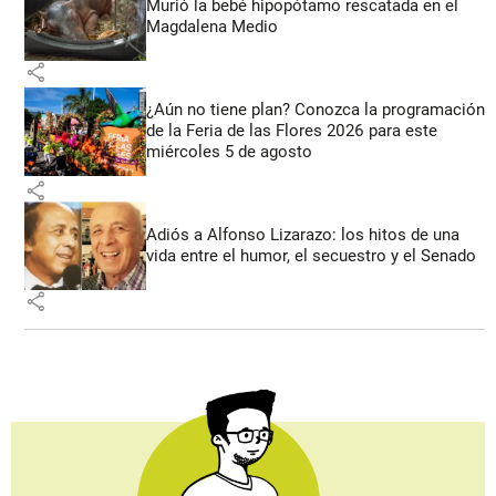
Murió la bebé hipopótamo rescatada en el
Magdalena Medio
share
¿Aún no tiene plan? Conozca la programación
de la Feria de las Flores 2026 para este
miércoles 5 de agosto
share
Adiós a Alfonso Lizarazo: los hitos de una
vida entre el humor, el secuestro y el Senado
share