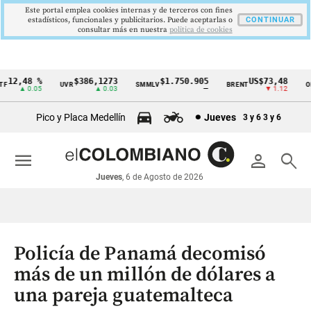
Este portal emplea cookies internas y de terceros con fines
estadísticos, funcionales y publicitarios. Puede aceptarlas o
CONTINUAR
consultar más en nuestra
politica de cookies
12,48 %
$386,1273
$1.750.905
US$73,48
UVR
SMMLV
BRENT
OR
Cintillo
▲ 0.05
▲ 0.03
—
▼ 1.12
de
Pico y Placa Medellín
Jueves
3 y 6
3 y 6
indicadores
económicos
menu
person
search
Colombia
Jueves
, 6 de Agosto de 2026
Policía de Panamá decomisó
más de un millón de dólares a
una pareja guatemalteca