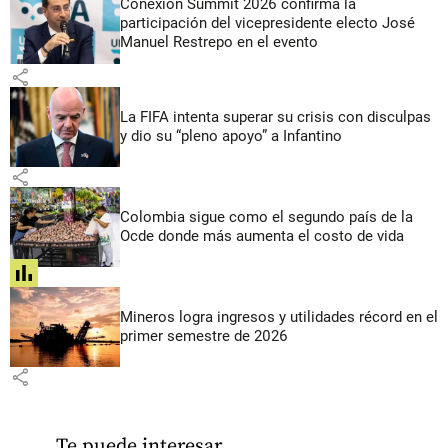
Conexión Summit 2026 confirma la
participación del vicepresidente electo José
Manuel Restrepo en el evento
share
La FIFA intenta superar su crisis con disculpas
y dio su “pleno apoyo” a Infantino
share
Colombia sigue como el segundo país de la
Ocde donde más aumenta el costo de vida
share
Mineros logra ingresos y utilidades récord en el
primer semestre de 2026
share
Te puede interesar