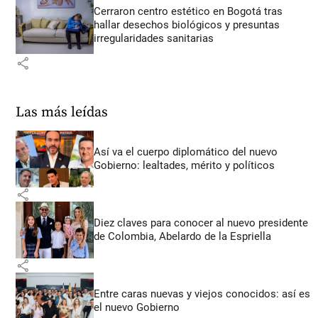
Cerraron centro estético en Bogotá tras
hallar desechos biológicos y presuntas
irregularidades sanitarias
share
Las más leídas
Así va el cuerpo diplomático del nuevo
Gobierno: lealtades, mérito y políticos
share
Diez claves para conocer al nuevo presidente
de Colombia, Abelardo de la Espriella
share
Entre caras nuevas y viejos conocidos: así es
el nuevo Gobierno