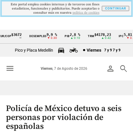
Este portal emplea cookies internas y de terceros con fines
estadísticos, funcionales y publicitarios. Puede aceptarlas o
CONTINUAR
consultar más en nuestra
politica de cookies
$3672
9,9 %
2,8 %
$4178,23
5,81 %
R/COP
DESEMPLEO
PIB
TRM
IPC
Cintillo
—
▼ 0.30
▲ 0.10
▲ 0.42
▼ 0.12
de
Pico y Placa Medellín
Viernes
7 y 9
7 y 9
indicadores
económicos
menu
person
search
Viernes
, 7 de Agosto de 2026
Colombia
Policía de México detuvo a seis
personas por violación de
españolas