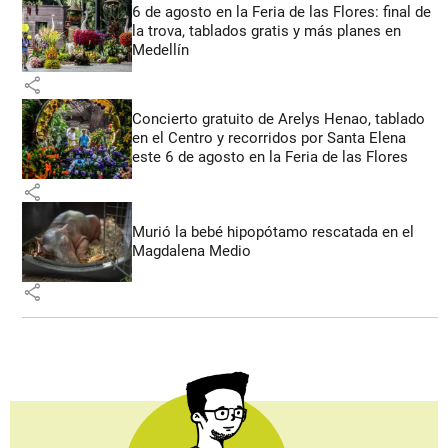
6 de agosto en la Feria de las Flores: final de
la trova, tablados gratis y más planes en
Medellín
share
Concierto gratuito de Arelys Henao, tablado
en el Centro y recorridos por Santa Elena
este 6 de agosto en la Feria de las Flores
share
Murió la bebé hipopótamo rescatada en el
Magdalena Medio
share