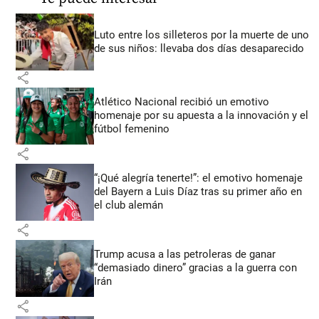
Luto entre los silleteros por la muerte de uno
de sus niños: llevaba dos días desaparecido
share
Atlético Nacional recibió un emotivo
homenaje por su apuesta a la innovación y el
fútbol femenino
share
“¡Qué alegría tenerte!”: el emotivo homenaje
del Bayern a Luis Díaz tras su primer año en
el club alemán
share
Trump acusa a las petroleras de ganar
“demasiado dinero” gracias a la guerra con
Irán
share