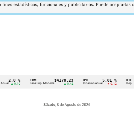
 fines estadísticos, funcionales y publicitarios. Puede aceptarlas
,8 %
$4178,23
5,81 %
TRM
IPC
DTF
Tasa Rep. Moneda
Inflación anual
Dep. Término 
▲ 0.10
▲ 0.42
▼ 0.12
Sábado
, 8 de Agosto de 2026