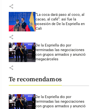
share
“La coca dará paso al coco, al
cacao, al café”: así fue la
posesión de De la Espriella en
Cali
share
De la Espriella dio por
terminadas las negociaciones
con grupos armados y anunció
megacárceles
share
Te recomendamos
De la Espriella dio por
terminadas las negociaciones
con grupos armados y anunció