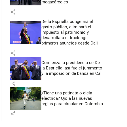
megacárceles
share
De la Espriella congelará el
gasto público, eliminará el
impuesto al patrimonio y
desarrollará el fracking:
primeros anuncios desde Cali
share
Comienza la presidencia de De
la Espriella: así fue el juramento
y la imposición de banda en Cali
share
¿Tiene una patineta o cicla
eléctrica? Ojo a las nuevas
reglas para circular en Colombia
share