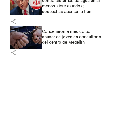
contra sistemas de agua en al
menos siete estados;
sospechas apuntan a Irán
share
Condenaron a médico por
abusar de joven en consultorio
del centro de Medellín
share