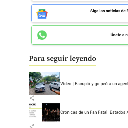
Siga las noticias 
Únete a n
Para seguir leyendo
Video | Escupió y golpeó a un agen
share
Crónicas de un Fan Fatal: Estados 
share