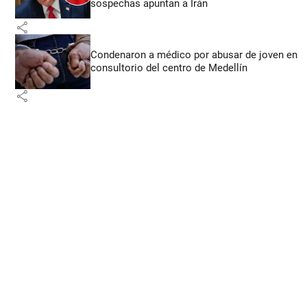
sospechas apuntan a Irán
share
Condenaron a médico por abusar de joven en
consultorio del centro de Medellín
share