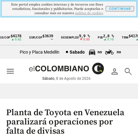
Este portal emplea cookies internas y de terceros con fines
estadísticos, funcionales y publicitarios. Puede aceptarlas o
CONTINUAR
consultar más en nuestra
politica de cookies
$4178
$3639
9,9 %
2,8 %
$4178,
/COP
EUR/COP
DESEMPLEO
PIB
TRM
Cintillo
▲ 0.42
—
▼ 0.30
▲ 0.10
▲ 0
de
Pico y Placa Medellín
Sabado
no
no
indicadores
económicos
menu
person
search
Colombia
Sábado
, 8 de Agosto de 2026
Planta de Toyota en Venezuela
paralizará operaciones por
falta de divisas