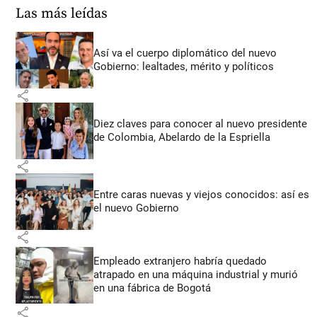
Las más leídas
Así va el cuerpo diplomático del nuevo
Gobierno: lealtades, mérito y políticos
share
Diez claves para conocer al nuevo presidente
de Colombia, Abelardo de la Espriella
share
Entre caras nuevas y viejos conocidos: así es
el nuevo Gobierno
share
Empleado extranjero habría quedado
atrapado en una máquina industrial y murió
en una fábrica de Bogotá
share