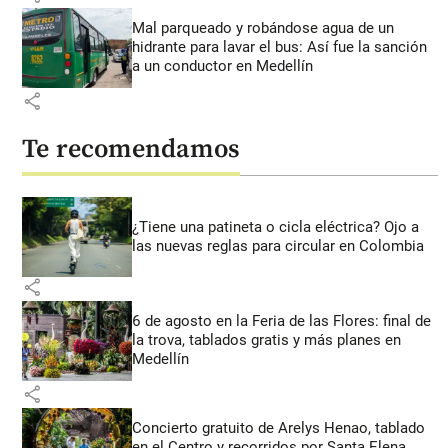
Mal parqueado y robándose agua de un
hidrante para lavar el bus: Así fue la sanción
a un conductor en Medellín
share
Te recomendamos
¿Tiene una patineta o cicla eléctrica? Ojo a
las nuevas reglas para circular en Colombia
share
6 de agosto en la Feria de las Flores: final de
la trova, tablados gratis y más planes en
Medellín
share
Concierto gratuito de Arelys Henao, tablado
en el Centro y recorridos por Santa Elena