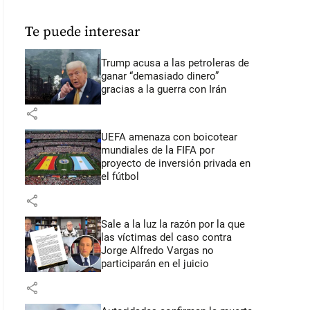
Te puede interesar
Trump acusa a las petroleras de
ganar “demasiado dinero”
gracias a la guerra con Irán
share
UEFA amenaza con boicotear
mundiales de la FIFA por
proyecto de inversión privada en
el fútbol
share
Sale a la luz la razón por la que
las víctimas del caso contra
Jorge Alfredo Vargas no
participarán en el juicio
share