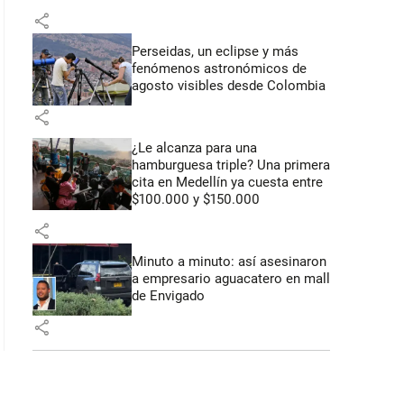
share
Perseidas, un eclipse y más
fenómenos astronómicos de
agosto visibles desde Colombia
share
¿Le alcanza para una
hamburguesa triple? Una primera
cita en Medellín ya cuesta entre
$100.000 y $150.000
share
Minuto a minuto: así asesinaron
a empresario aguacatero en mall
de Envigado
share