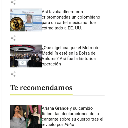
share
Así lavaba dinero con
criptomonedas
un colombiano
para un cartel mexicano: fue
extraditado a EE. UU.
share
¿Qué significa que el Metro de
Medellín esté en la Bolsa de
Valores? Así fue la histórica
operación
share
Te recomendamos
Ariana Grande y su cambio
físico: las declaraciones de la
cantante sobre su cuerpo tras el
revuelo por
Petal