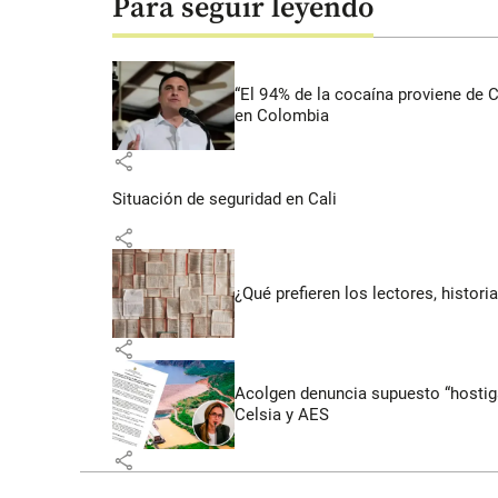
Para seguir leyendo
“El 94% de la cocaína proviene de 
en Colombia
share
Situación de seguridad en Cali
share
¿Qué prefieren los lectores, histor
share
Acolgen denuncia supuesto “hostigam
Celsia y AES
share