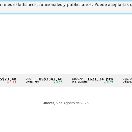
 fines estadísticos, funcionales y publicitarios. Puede aceptarlas
,48
US$3342,60
1621,34 pts
$4
ORO
COLCAP
USD/COP
Onza Troy
Índ. Bursátil
Dólar Spot
1.12
▲ 8.20
▲ 0.67
▲ 0
Jueves
, 6 de Agosto de 2026