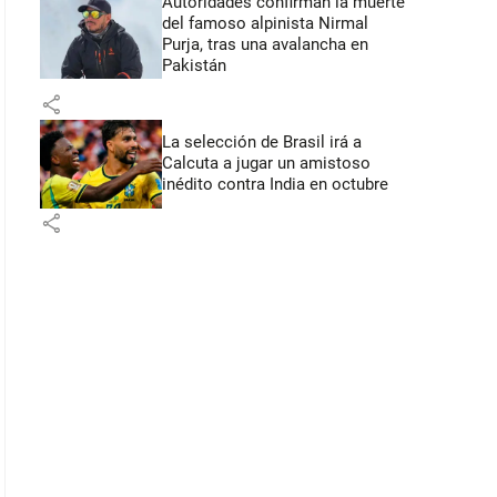
Autoridades confirman la muerte
del famoso alpinista Nirmal
Purja, tras una avalancha en
Pakistán
share
La selección de Brasil irá a
Calcuta a jugar un amistoso
inédito contra India en octubre
share