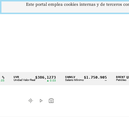
Este portal emplea cookies internas y de terceros con
$386,1273
$1.750.905
US$73
UVR
SMMLV
BRENT
Cintillo
Unidad Valor Real
Salario Mínimo
Petróleo
▲ 0.03
—
▼ 
de
indicadores
graphic_eq
play_arrow
photo_camera
económicos
Colombia