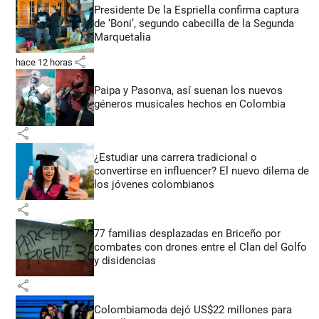
Presidente De la Espriella confirma captura
de ‘Boni’, segundo cabecilla de la Segunda
Marquetalia
share
hace 12 horas
Paipa y Pasonva, así suenan los nuevos
géneros musicales hechos en Colombia
share
¿Estudiar una carrera tradicional o
convertirse en influencer? El nuevo dilema de
los jóvenes colombianos
share
77 familias desplazadas en Briceño por
combates con drones entre el Clan del Golfo
y disidencias
share
Colombiamoda dejó US$22 millones para