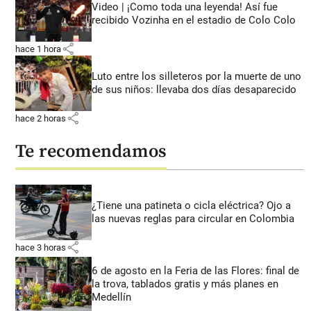
Video | ¡Como toda una leyenda! Así fue
recibido Vozinha en el estadio de Colo Colo
share
hace 1 hora
Luto entre los silleteros por la muerte de uno
de sus niños: llevaba dos días desaparecido
share
hace 2 horas
Te recomendamos
¿Tiene una patineta o cicla eléctrica? Ojo a
las nuevas reglas para circular en Colombia
share
hace 3 horas
6 de agosto en la Feria de las Flores: final de
la trova, tablados gratis y más planes en
Medellín