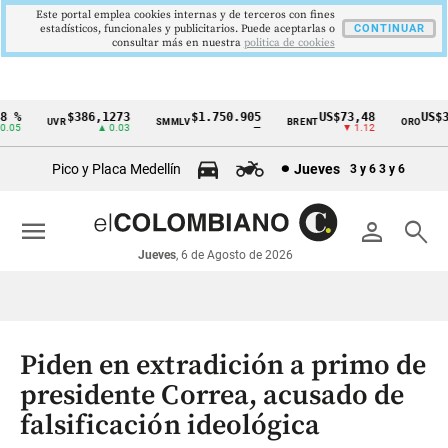
Este portal emplea cookies internas y de terceros con fines
estadísticos, funcionales y publicitarios. Puede aceptarlas o
CONTINUAR
consultar más en nuestra
politica de cookies
 %
$386,1273
$1.750.905
US$73,48
US$33
UVR
SMMLV
BRENT
ORO
Cintillo
05
▲ 0.03
—
▼ 1.12
de
Pico y Placa Medellín
Jueves
3 y 6
3 y 6
indicadores
económicos
menu
person
search
Colombia
Jueves
, 6 de Agosto de 2026
Piden en extradición a primo de
presidente Correa, acusado de
falsificación ideológica