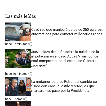
Las más leídas
Cayó red que manipuló cerca de 250 cajeros
automáticos para cometer millonarios robos
share
hace 37 minutos
Juez aplazó decisión sobre la nulidad de la
imputación en el caso Aguas Vivas, donde
está comprometido el exalcalde Quintero
¿por qué?
share
hace 36 minutos
La metamorfosis de Petro: así cambió su
físico con cabello, estilo y retoques que
marcaron su paso por la Presidencia
share
hace 5 horas