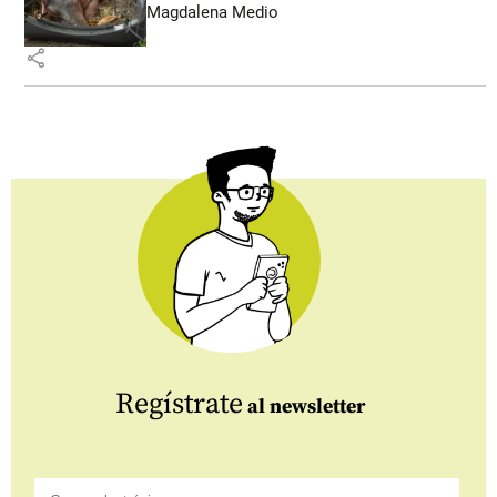
Magdalena Medio
share
Regístrate
al newsletter