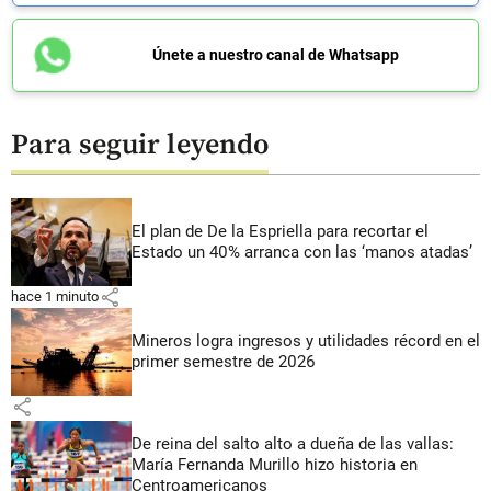
Únete a nuestro canal de Whatsapp
Para seguir leyendo
El plan de De la Espriella para recortar el
Estado un 40% arranca con las ‘manos atadas’
share
hace 1 minuto
Mineros logra ingresos y utilidades récord en el
primer semestre de 2026
share
De reina del salto alto a dueña de las vallas:
María Fernanda Murillo hizo historia en
Centroamericanos