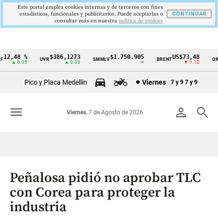
Este portal emplea cookies internas y de terceros con fines
estadísticos, funcionales y publicitarios. Puede aceptarlas o
CONTINUAR
consultar más en nuestra
politica de cookies
12,48 %
$386,1273
$1.750.905
US$73,48
UVR
SMMLV
BRENT
ORO
Cintillo
▲ 0.05
▲ 0.03
—
▼ 1.12
de
Pico y Placa Medellín
Viernes
7 y 9
7 y 9
indicadores
económicos
menu
person
search
Viernes
, 7 de Agosto de 2026
Colombia
Peñalosa pidió no aprobar TLC
con Corea para proteger la
industria