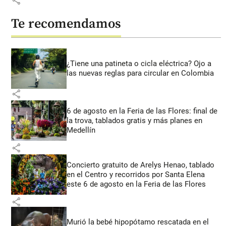
Te recomendamos
¿Tiene una patineta o cicla eléctrica? Ojo a
las nuevas reglas para circular en Colombia
share
6 de agosto en la Feria de las Flores: final de
la trova, tablados gratis y más planes en
Medellín
share
Concierto gratuito de Arelys Henao, tablado
en el Centro y recorridos por Santa Elena
este 6 de agosto en la Feria de las Flores
share
Murió la bebé hipopótamo rescatada en el