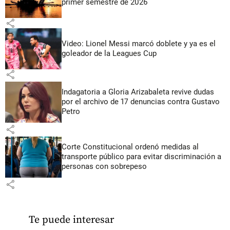
primer semestre de 2026
share
Video: Lionel Messi marcó doblete y ya es el
goleador de la Leagues Cup
share
Indagatoria a Gloria Arizabaleta revive dudas
por el archivo de 17 denuncias contra Gustavo
Petro
share
Corte Constitucional ordenó medidas al
transporte público para evitar discriminación a
personas con sobrepeso
share
Te puede interesar