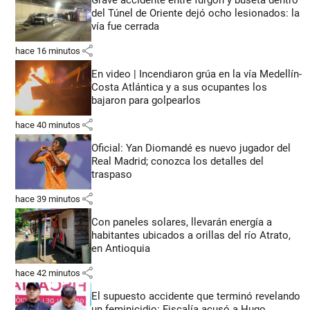
Grave accidente entre furgón y buseta dentro
del Túnel de Oriente dejó ocho lesionados: la
vía fue cerrada
share
hace 16 minutos
En video | Incendiaron grúa en la vía Medellín-
Costa Atlántica y a sus ocupantes los
bajaron para golpearlos
share
hace 40 minutos
Oficial: Yan Diomandé es nuevo jugador del
Real Madrid; conozca los detalles del
traspaso
share
hace 39 minutos
Con paneles solares, llevarán energía a
habitantes ubicados a orillas del río Atrato,
en Antioquia
share
hace 42 minutos
El supuesto accidente que terminó revelando
un feminicidio: Fiscalía acusó a Hugo