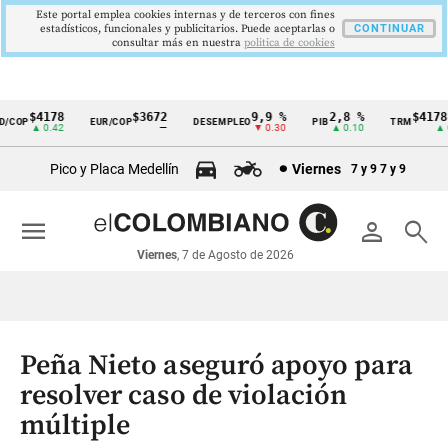
Este portal emplea cookies internas y de terceros con fines
estadísticos, funcionales y publicitarios. Puede aceptarlas o
CONTINUAR
consultar más en nuestra
politica de cookies
$4178
$3672
9,9 %
2,8 %
$4178,2
COP
EUR/COP
DESEMPLEO
PIB
TRM
Cintillo
▲ 0.42
—
▼ 0.30
▲ 0.10
▲ 0.
de
Pico y Placa Medellín
Viernes
7 y 9
7 y 9
indicadores
económicos
menu
person
search
Colombia
Viernes
, 7 de Agosto de 2026
Peña Nieto aseguró apoyo para
resolver caso de violación
múltiple