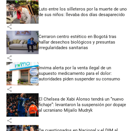
Luto entre los silleteros por la muerte de uno
de sus niños: llevaba dos días desaparecido
share
Cerraron centro estético en Bogotá tras
hallar desechos biológicos y presuntas
irregularidades sanitarias
share
Invima alerta por la venta ilegal de un
supuesto medicamento para el dolor:
autoridades piden suspender su consumo
share
El Chelsea de Xabi Alonso tendrá un “nuevo
fichaje”: levantaron la suspensión por dopaje
al ucraniano Mijailo Mudryk
share
De cuestionados en Nacional y el DIM al