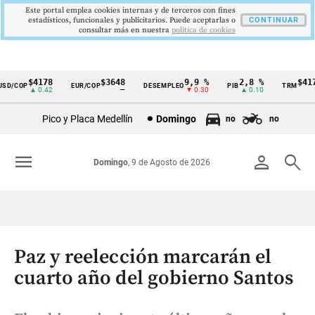
Este portal emplea cookies internas y de terceros con fines
estadísticos, funcionales y publicitarios. Puede aceptarlas o
CONTINUAR
consultar más en nuestra
politica de cookies
$4178
$3648
9,9 %
2,8 %
$4178,
/COP
EUR/COP
DESEMPLEO
PIB
TRM
Cintillo
▲ 0.42
—
▼ 0.30
▲ 0.10
▲ 0
de
Pico y Placa Medellín
Domingo
no
no
indicadores
económicos
menu
person
search
Domingo
, 9 de Agosto de 2026
Colombia
Paz y reelección marcarán el
cuarto año del gobierno Santos