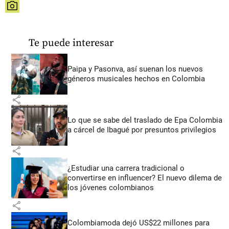
share
Te puede interesar
Paipa y Pasonva, así suenan los nuevos
géneros musicales hechos en Colombia
share
Lo que se sabe del traslado de Epa Colombia
a cárcel de Ibagué por presuntos privilegios
share
¿Estudiar una carrera tradicional o
convertirse en influencer? El nuevo dilema de
los jóvenes colombianos
share
Colombiamoda dejó US$22 millones para