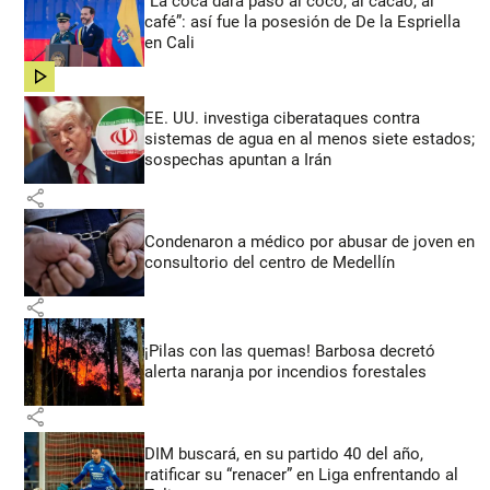
“La coca dará paso al coco, al cacao, al
café”: así fue la posesión de De la Espriella
en Cali
share
EE. UU. investiga ciberataques contra
sistemas de agua en al menos siete estados;
sospechas apuntan a Irán
share
Condenaron a médico por abusar de joven en
consultorio del centro de Medellín
share
¡Pilas con las quemas! Barbosa decretó
alerta naranja por incendios forestales
share
DIM buscará, en su partido 40 del año,
ratificar su “renacer” en Liga enfrentando al