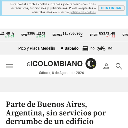
Este portal emplea cookies internas y de terceros con fines
estadísticos, funcionales y publicitarios. Puede aceptarlas o
CONTINUAR
consultar más en nuestra
politica de cookies
2,48 %
$386,1273
$1.750.905
US$73,48
U
UVR
SMMLV
BRENT
ORO
Cintillo
▲ 0.05
▲ 0.03
—
▼ 1.12
de
Pico y Placa Medellín
Sabado
no
no
indicadores
económicos
menu
person
search
Colombia
Sábado
, 8 de Agosto de 2026
Parte de Buenos Aires,
Argentina, sin servicios por
derrumbe de un edificio