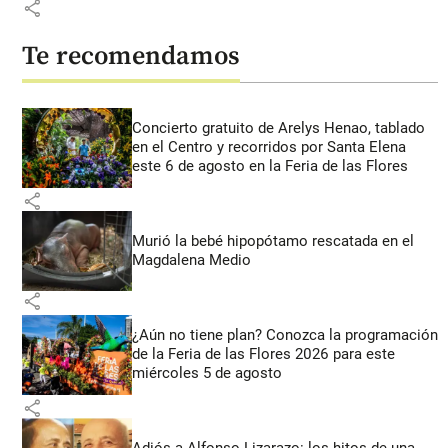
share
Te recomendamos
Concierto gratuito de Arelys Henao, tablado
en el Centro y recorridos por Santa Elena
este 6 de agosto en la Feria de las Flores
share
Murió la bebé hipopótamo rescatada en el
Magdalena Medio
share
¿Aún no tiene plan? Conozca la programación
de la Feria de las Flores 2026 para este
miércoles 5 de agosto
share