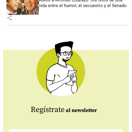
Adiós a Alfonso Lizarazo: los hitos de una
vida entre el humor, el secuestro y el Senado
share
Regístrate
al newsletter