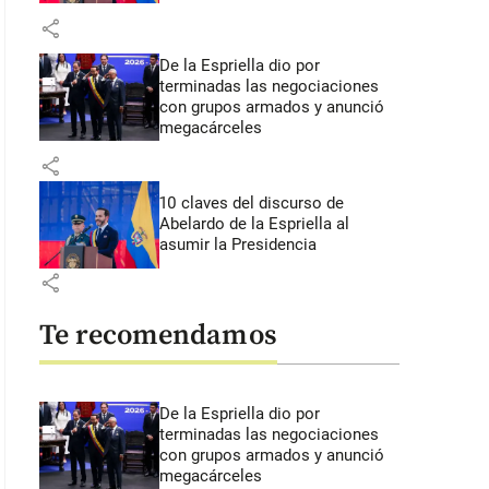
share
De la Espriella dio por
terminadas las negociaciones
con grupos armados y anunció
megacárceles
share
10 claves del discurso de
Abelardo de la Espriella al
asumir la Presidencia
share
Te recomendamos
De la Espriella dio por
terminadas las negociaciones
con grupos armados y anunció
megacárceles