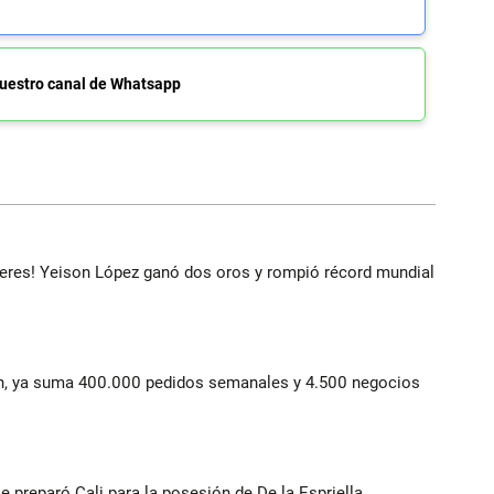
uestro canal de Whatsapp
deres! Yeison López ganó dos oros y rompió récord mundial
lín, ya suma 400.000 pedidos semanales y 4.500 negocios
se preparó Cali para la posesión de De la Espriella