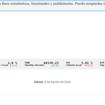
 fines estadísticos, funcionales y publicitarios. Puede aceptarlas
2,8 %
$4178,23
5,81 %
TRM
IPC
DTF
Tasa Rep. Moneda
Inflación anual
Dep. Término
▲ 0.10
▲ 0.42
▼ 0.12
Sábado
, 8 de Agosto de 2026