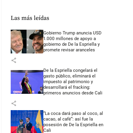
Las más leídas
Gobierno Trump anuncia USD
1.000 millones de apoyo a
gobierno de De la Espriella y
promete revisar aranceles
share
De la Espriella congelará el
gasto público, eliminará el
impuesto al patrimonio y
desarrollará el fracking:
primeros anuncios desde Cali
share
“La coca dará paso al coco, al
cacao, al café”: así fue la
posesión de De la Espriella en
Cali