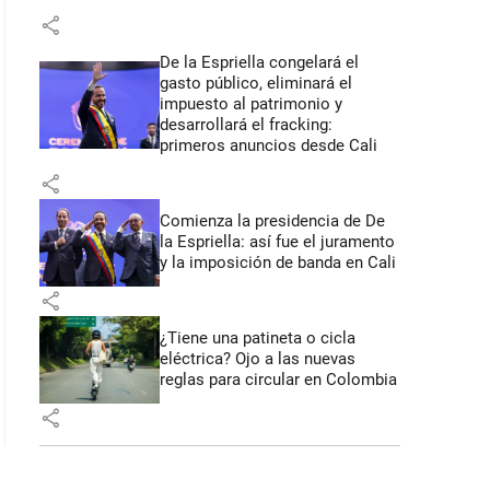
share
De la Espriella congelará el
gasto público, eliminará el
impuesto al patrimonio y
desarrollará el fracking:
primeros anuncios desde Cali
share
Comienza la presidencia de De
la Espriella: así fue el juramento
y la imposición de banda en Cali
share
¿Tiene una patineta o cicla
eléctrica? Ojo a las nuevas
reglas para circular en Colombia
share