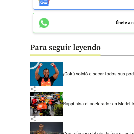
Únete a n
Para seguir leyendo
¡Gokú volvió a sacar todos sus po
share
Rappi pisa el acelerador en Medel
share
Con refuerzo del pie de fuerza, así 