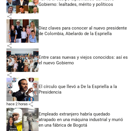
Gobierno: lealtades, mérito y políticos
share
Diez claves para conocer al nuevo presidente
de Colombia, Abelardo de la Espriella
share
Entre caras nuevas y viejos conocidos: así es
el nuevo Gobierno
share
El círculo que llevó a De la Espriella a la
Presidencia
share
hace 2 horas
Empleado extranjero habría quedado
atrapado en una máquina industrial y murió
en una fábrica de Bogotá