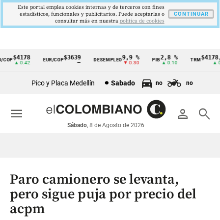
Este portal emplea cookies internas y de terceros con fines
estadísticos, funcionales y publicitarios. Puede aceptarlas o
CONTINUAR
consultar más en nuestra
politica de cookies
$4178
$3639
9,9 %
2,8 %
$4178,2
OP
EUR/COP
DESEMPLEO
PIB
TRM
Cintillo
▲ 0.42
—
▼ 0.30
▲ 0.10
▲ 0.4
de
Pico y Placa Medellín
Sabado
no
no
indicadores
económicos
menu
person
search
Colombia
Sábado
, 8 de Agosto de 2026
Paro camionero se levanta,
pero sigue puja por precio del
acpm