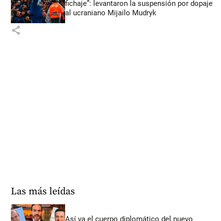
fichaje”: levantaron la suspensión por dopaje
al ucraniano Mijailo Mudryk
share
Las más leídas
Así va el cuerpo diplomático del nuevo