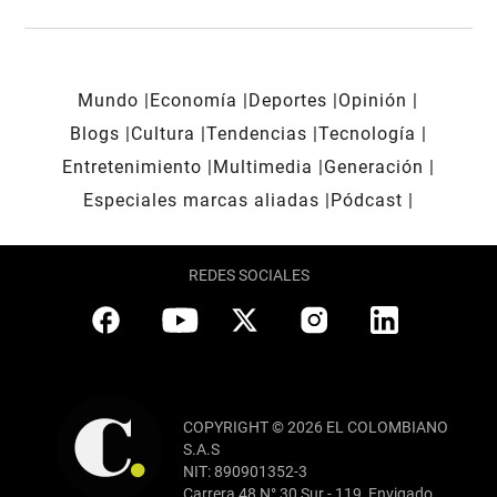
Mundo
Economía
Deportes
Opinión
Blogs
Cultura
Tendencias
Tecnología
Entretenimiento
Multimedia
Generación
Especiales marcas aliadas
Pódcast
REDES SOCIALES
COPYRIGHT © 2026 EL COLOMBIANO
S.A.S
NIT: 890901352-3
Carrera 48 N° 30 Sur - 119, Envigado,