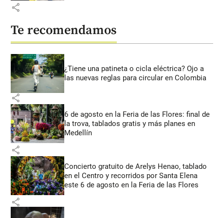
share
Te recomendamos
¿Tiene una patineta o cicla eléctrica? Ojo a
las nuevas reglas para circular en Colombia
share
6 de agosto en la Feria de las Flores: final de
la trova, tablados gratis y más planes en
Medellín
share
Concierto gratuito de Arelys Henao, tablado
en el Centro y recorridos por Santa Elena
este 6 de agosto en la Feria de las Flores
share