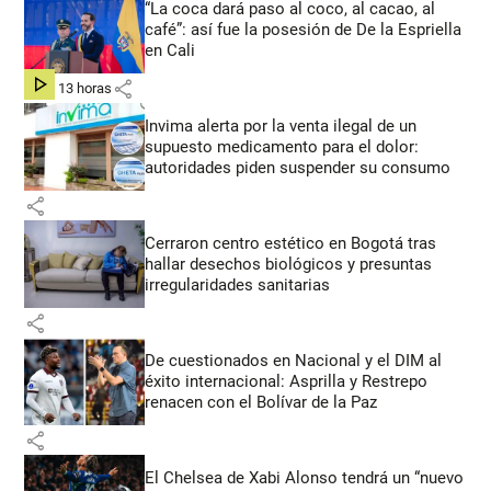
“La coca dará paso al coco, al cacao, al
café”: así fue la posesión de De la Espriella
en Cali
share
hace 13 horas
Invima alerta por la venta ilegal de un
supuesto medicamento para el dolor:
autoridades piden suspender su consumo
share
Cerraron centro estético en Bogotá tras
hallar desechos biológicos y presuntas
irregularidades sanitarias
share
De cuestionados en Nacional y el DIM al
éxito internacional: Asprilla y Restrepo
renacen con el Bolívar de la Paz
share
El Chelsea de Xabi Alonso tendrá un “nuevo