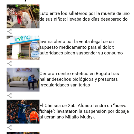
Luto entre los silleteros por la muerte de uno
de sus niños: llevaba dos días desaparecido
share
Invima alerta por la venta ilegal de un
supuesto medicamento para el dolor:
autoridades piden suspender su consumo
share
Cerraron centro estético en Bogotá tras
hallar desechos biológicos y presuntas
irregularidades sanitarias
share
El Chelsea de Xabi Alonso tendrá un “nuevo
fichaje”: levantaron la suspensión por dopaje
al ucraniano Mijailo Mudryk
share