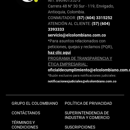
NIT: 890901352-3
Carrera 48 N° 30 Sur - 119, Envigado,
Antioquia, Colombia.
CONMUTADOR:
(57) (604) 3315252
ATENCIÓN AL CLIENTE:
(57) (604)
3393333
servicio@elcolombiano.com.co
*Para asuntos relacionados con
peticiones, quejas y reclamos (PQR),
haz clic aquí
PROGRAMA DE TRANSPARENCIA Y
ÉTICA EMPRESARIAL:
oficialdecumplimiento@elcolombiano.com.
*Buzón exclusivo para notificaciones judiciales:
notificacionesjudiciales@elcolombiano.com.co
GRUPO EL COLOMBIANO
POLÍTICA DE PRIVACIDAD
CONTÁCTANOS
SUPERINTENDENCIA DE
INDUSTRIA Y COMERCIO
TÉRMINOS Y
CONDICIONES
SUSCRIPCIONES