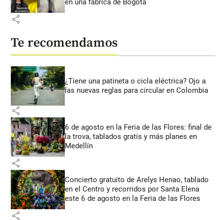
en una fábrica de Bogotá
share
Te recomendamos
¿Tiene una patineta o cicla eléctrica? Ojo a
las nuevas reglas para circular en Colombia
share
6 de agosto en la Feria de las Flores: final de
la trova, tablados gratis y más planes en
Medellín
share
Concierto gratuito de Arelys Henao, tablado
en el Centro y recorridos por Santa Elena
este 6 de agosto en la Feria de las Flores
share