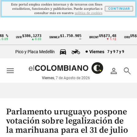
Este portal emplea cookies internas y de terceros con fines
estadísticos, funcionales y publicitarios. Puede aceptarlas o
CONTINUAR
consultar más en nuestra
politica de cookies
 %
$386,1273
$1.750.905
US$73,48
US$33
UVR
SMMLV
BRENT
ORO
Cintillo
.05
▲ 0.03
—
▼ 1.12
de
Pico y Placa Medellín
Viernes
7 y 9
7 y 9
indicadores
económicos
menu
person
search
Colombia
Viernes
, 7 de Agosto de 2026
Parlamento uruguayo pospone
votación sobre legalización de
la marihuana para el 31 de julio