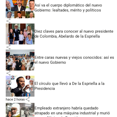
Así va el cuerpo diplomático del nuevo
Gobierno: lealtades, mérito y políticos
share
Diez claves para conocer al nuevo presidente
de Colombia, Abelardo de la Espriella
share
Entre caras nuevas y viejos conocidos: así es
el nuevo Gobierno
share
El círculo que llevó a De la Espriella a la
Presidencia
share
hace 2 horas
Empleado extranjero habría quedado
atrapado en una máquina industrial y murió