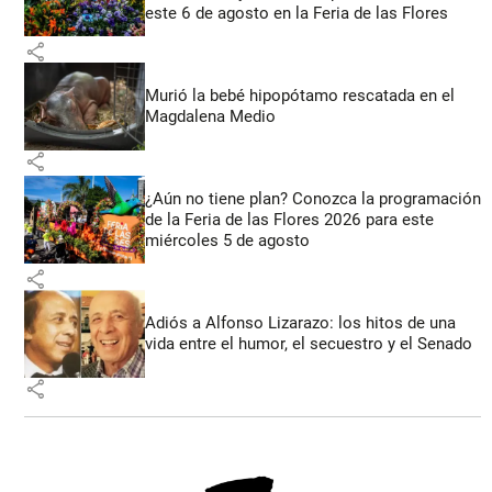
este 6 de agosto en la Feria de las Flores
share
Murió la bebé hipopótamo rescatada en el
Magdalena Medio
share
¿Aún no tiene plan? Conozca la programación
de la Feria de las Flores 2026 para este
miércoles 5 de agosto
share
Adiós a Alfonso Lizarazo: los hitos de una
vida entre el humor, el secuestro y el Senado
share