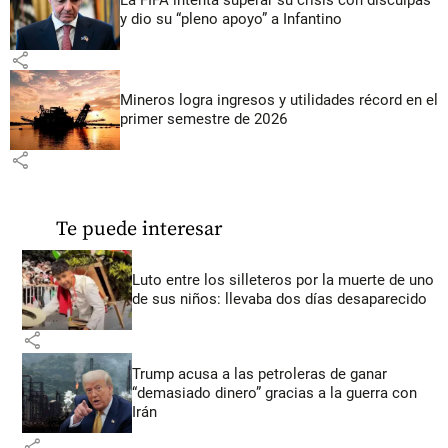
y dio su “pleno apoyo” a Infantino
share
Mineros logra ingresos y utilidades récord en el
primer semestre de 2026
share
Te puede interesar
Luto entre los silleteros por la muerte de uno
de sus niños: llevaba dos días desaparecido
share
Trump acusa a las petroleras de ganar
“demasiado dinero” gracias a la guerra con
Irán
share