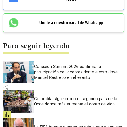
Únete a nuestro canal de Whatsapp
Para seguir leyendo
Conexión Summit 2026 confirma la
participación del vicepresidente electo José
Manuel Restrepo en el evento
share
Colombia sigue como el segundo país de la
Ocde donde más aumenta el costo de vida
share
La FIFA intenta superar su crisis con disculpas