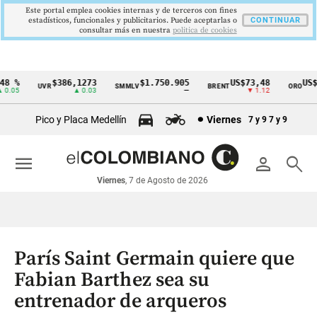
Este portal emplea cookies internas y de terceros con fines
estadísticos, funcionales y publicitarios. Puede aceptarlas o
CONTINUAR
consultar más en nuestra
politica de cookies
8 %
$386,1273
$1.750.905
US$73,48
US$3
UVR
SMMLV
BRENT
ORO
Cintillo
.05
▲ 0.03
—
▼ 1.12
de
Pico y Placa Medellín
Viernes
7 y 9
7 y 9
indicadores
económicos
menu
person
search
Colombia
Viernes
, 7 de Agosto de 2026
París Saint Germain quiere que
Fabian Barthez sea su
entrenador de arqueros