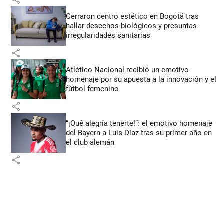
Cerraron centro estético en Bogotá tras
hallar desechos biológicos y presuntas
irregularidades sanitarias
share
Atlético Nacional recibió un emotivo
homenaje por su apuesta a la innovación y el
fútbol femenino
share
“¡Qué alegría tenerte!”: el emotivo homenaje
del Bayern a Luis Díaz tras su primer año en
el club alemán
share