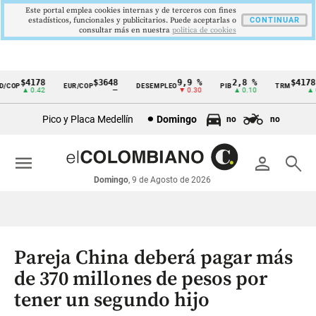
Este portal emplea cookies internas y de terceros con fines
estadísticos, funcionales y publicitarios. Puede aceptarlas o
CONTINUAR
consultar más en nuestra
politica de cookies
$4178
$3648
9,9 %
2,8 %
$4178,
COP
EUR/COP
DESEMPLEO
PIB
TRM
Cintillo
▲ 0.42
—
▼ 0.30
▲ 0.10
▲ 0.
de
Pico y Placa Medellín
Domingo
no
no
indicadores
económicos
menu
person
search
Colombia
Domingo
, 9 de Agosto de 2026
Pareja China deberá pagar más
de 370 millones de pesos por
tener un segundo hijo