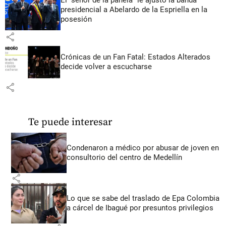
El “señor de la panela” le ajustó la banda
presidencial a Abelardo de la Espriella en la
posesión
share
Crónicas de un Fan Fatal: Estados Alterados
decide volver a escucharse
share
Te puede interesar
Condenaron a médico por abusar de joven en
consultorio del centro de Medellín
share
Lo que se sabe del traslado de Epa Colombia
a cárcel de Ibagué por presuntos privilegios