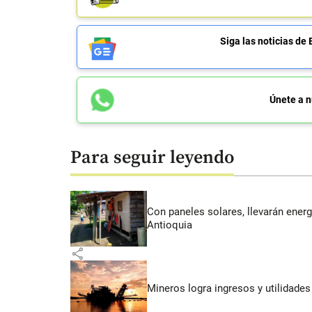
Siga las noticias 
Únete a n
Para seguir leyendo
Con paneles solares, llevarán energí
Antioquia
share
Mineros logra ingresos y utilidade