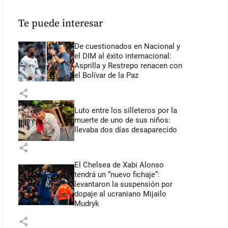
Te puede interesar
De cuestionados en Nacional y
el DIM al éxito internacional:
Asprilla y Restrepo renacen con
el Bolívar de la Paz
share
Luto entre los silleteros por la
muerte de uno de sus niños:
llevaba dos días desaparecido
share
El Chelsea de Xabi Alonso
tendrá un “nuevo fichaje”:
levantaron la suspensión por
dopaje al ucraniano Mijailo
Mudryk
share