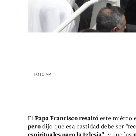
FOTO AP
El
Papa Francisco resaltó
este miércol
pero
dijo que esa castidad debe ser "f
espirituales para la Iglesia"
, y que las