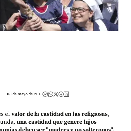
08 de mayo de 2013
es el
valor de la castidad en las religiosas
,
ecunda,
una castidad que genere hijos
monjas deben ser "madres y no solteronas".