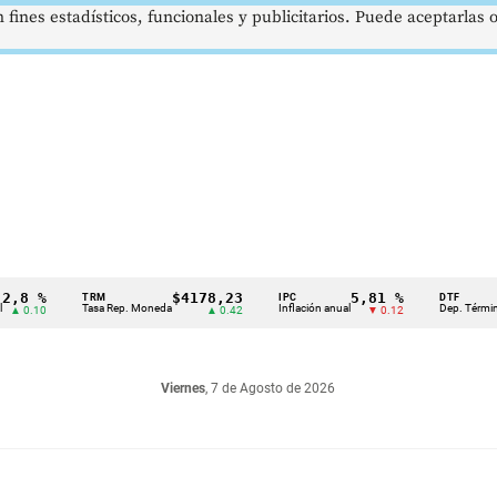
 fines estadísticos, funcionales y publicitarios. Puede aceptarlas
%
$4178,23
5,81 %
1
TRM
IPC
DTF
Tasa Rep. Moneda
Inflación anual
Dep. Término Fijo
0
▲ 0.42
▼ 0.12
Viernes
, 7 de Agosto de 2026