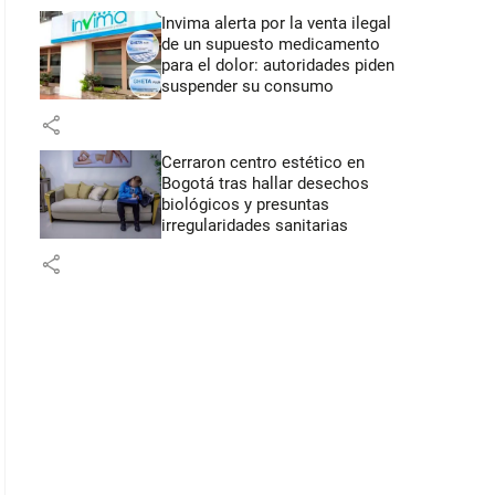
Invima alerta por la venta ilegal
de un supuesto medicamento
para el dolor: autoridades piden
suspender su consumo
share
Cerraron centro estético en
Bogotá tras hallar desechos
biológicos y presuntas
irregularidades sanitarias
share