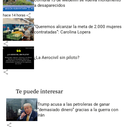
a desaparecidos
share
hace 14 horas
“Queremos alcanzar la meta de 2.000 mujeres
contratadas”: Carolina Lopera
share
¿La Aerocivil sin piloto?
share
Te puede interesar
Trump acusa a las petroleras de ganar
“demasiado dinero” gracias a la guerra con
Irán
share