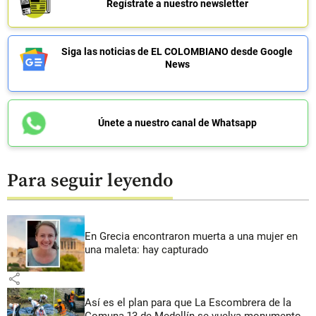
Regístrate a nuestro newsletter
Siga las noticias de EL COLOMBIANO desde Google
News
Únete a nuestro canal de Whatsapp
Para seguir leyendo
En Grecia encontraron muerta a una mujer en
una maleta: hay capturado
share
Así es el plan para que La Escombrera de la
Comuna 13 de Medellín se vuelva monumento