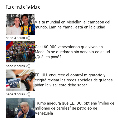
Las más leídas
Visita mundial en Medellín: el campeón del
mundo, Lamine Yamal, está en la ciudad
share
hace 3 horas
Casi 60.000 venezolanos que viven en
Medellín se quedaron sin servicio de salud
¿Qué les pasó?
share
hace 2 horas
EE. UU. endurece el control migratorio y
exigirá revisar las redes sociales de quienes
pidan la visa: esto debe saber
share
hace 3 horas
Trump asegura que EE. UU. obtiene “miles de
millones de barriles” de petróleo de
Venezuela