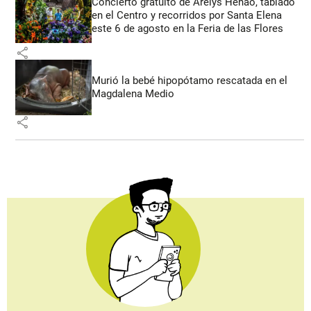
Concierto gratuito de Arelys Henao, tablado
en el Centro y recorridos por Santa Elena
este 6 de agosto en la Feria de las Flores
share
Murió la bebé hipopótamo rescatada en el
Magdalena Medio
share