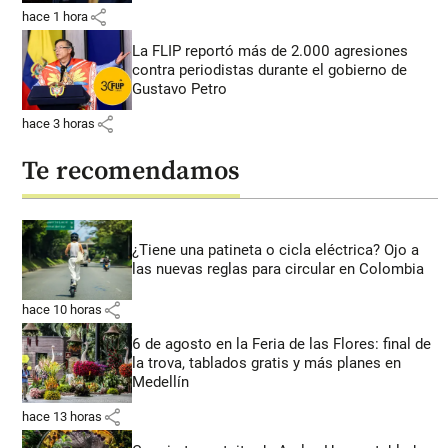
share
hace 1 hora
La FLIP reportó más de 2.000 agresiones
contra periodistas durante el gobierno de
Gustavo Petro
share
hace 3 horas
Te recomendamos
¿Tiene una patineta o cicla eléctrica? Ojo a
las nuevas reglas para circular en Colombia
share
hace 10 horas
6 de agosto en la Feria de las Flores: final de
la trova, tablados gratis y más planes en
Medellín
share
hace 13 horas