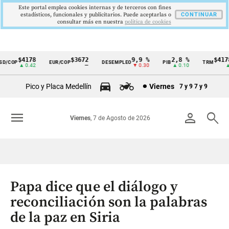
Este portal emplea cookies internas y de terceros con fines
estadísticos, funcionales y publicitarios. Puede aceptarlas o
CONTINUAR
consultar más en nuestra
politica de cookies
$4178
$3672
9,9 %
2,8 %
$4178,
/COP
EUR/COP
DESEMPLEO
PIB
TRM
Cintillo
▲ 0.42
—
▼ 0.30
▲ 0.10
▲ 0.
de
Pico y Placa Medellín
Viernes
7 y 9
7 y 9
indicadores
económicos
menu
person
search
Viernes
, 7 de Agosto de 2026
Colombia
Papa dice que el diálogo y
reconciliación son la palabras
de la paz en Siria