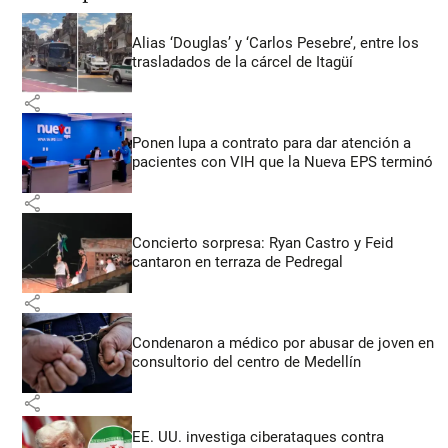
Alias ‘Douglas’ y ‘Carlos Pesebre’, entre los
trasladados de la cárcel de Itagüí
share
Ponen lupa a contrato para dar atención a
pacientes con VIH que la Nueva EPS terminó
share
Concierto sorpresa: Ryan Castro y Feid
cantaron en terraza de Pedregal
share
Condenaron a médico por abusar de joven en
consultorio del centro de Medellín
share
EE. UU. investiga ciberataques contra