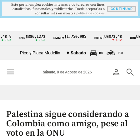
Este portal emplea cookies internas y de terceros con fines
estadísticos, funcionales y publicitarios. Puede aceptarlas o
CONTINUAR
consultar más en nuestra
politica de cookies
8 %
$386,1273
$1.750.905
US$73,48
US$
UVR
SMMLV
BRENT
ORO
Cintillo
0.05
▲ 0.03
—
▼ 1.12
de
Pico y Placa Medellín
Sabado
no
no
indicadores
económicos
menu
person
search
Sábado
, 8 de Agosto de 2026
Colombia
Palestina sigue considerando a
Colombia como amigo, pese al
voto en la ONU