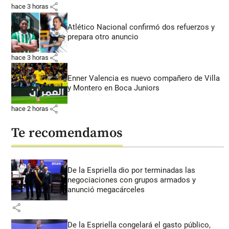
share
hace 3 horas
Atlético Nacional confirmó dos refuerzos y
prepara otro anuncio
share
hace 3 horas
Enner Valencia es nuevo compañero de Villa
y Montero en Boca Juniors
share
hace 2 horas
Te recomendamos
De la Espriella dio por terminadas las
negociaciones con grupos armados y
anunció megacárceles
share
De la Espriella congelará el gasto público,