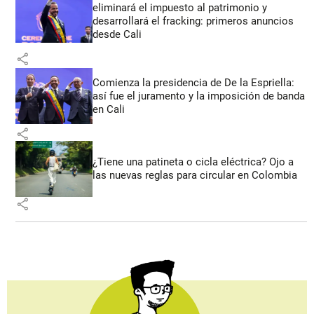
eliminará el impuesto al patrimonio y
desarrollará el fracking: primeros anuncios
desde Cali
share
Comienza la presidencia de De la Espriella:
así fue el juramento y la imposición de banda
en Cali
share
¿Tiene una patineta o cicla eléctrica? Ojo a
las nuevas reglas para circular en Colombia
share