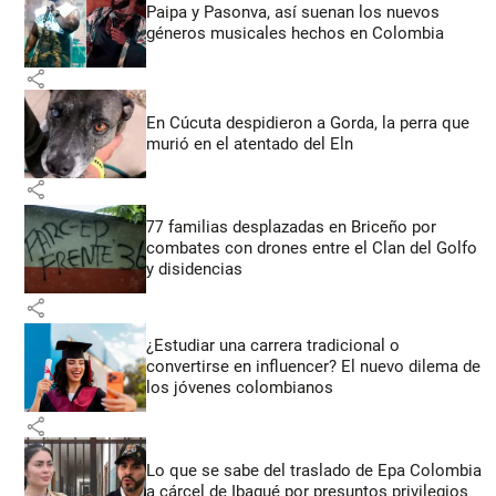
Paipa y Pasonva, así suenan los nuevos
géneros musicales hechos en Colombia
share
En Cúcuta despidieron a Gorda, la perra que
murió en el atentado del Eln
share
77 familias desplazadas en Briceño por
combates con drones entre el Clan del Golfo
y disidencias
share
¿Estudiar una carrera tradicional o
convertirse en influencer? El nuevo dilema de
los jóvenes colombianos
share
Lo que se sabe del traslado de Epa Colombia
a cárcel de Ibagué por presuntos privilegios