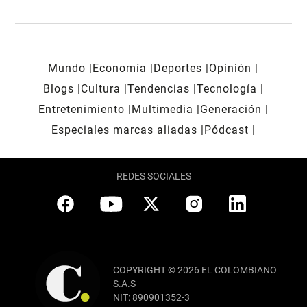
Mundo
Economía
Deportes
Opinión
Blogs
Cultura
Tendencias
Tecnología
Entretenimiento
Multimedia
Generación
Especiales marcas aliadas
Pódcast
REDES SOCIALES
COPYRIGHT © 2026 EL COLOMBIANO
S.A.S
NIT: 890901352-3