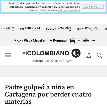
Este portal emplea cookies internas y de terceros con fines
estadísticos, funcionales y publicitarios. Puede aceptarlas o
CONTINUAR
consultar más en nuestra
politica de cookies
12,48 %
$386,1273
$1.750.905
US$73,48
UVR
SMMLV
BRENT
ORO
Cintillo
▲ 0.05
▲ 0.03
—
▼ 1.12
de
Pico y Placa Medellín
Domingo
no
no
indicadores
económicos
menu
person
search
Colombia
Domingo
, 9 de Agosto de 2026
Padre golpeó a niña en
Cartagena por perder cuatro
materias