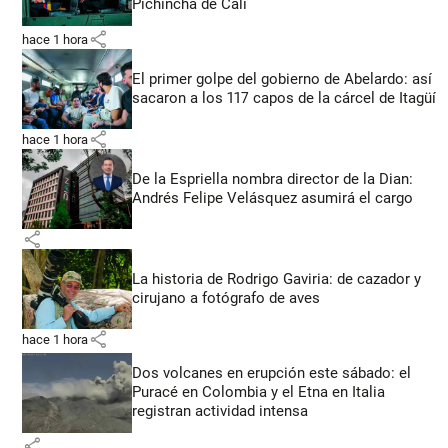
Pichincha de Cali
share
hace 1 hora
El primer golpe del gobierno de Abelardo: así
sacaron a los 117 capos de la cárcel de Itagüí
share
hace 1 hora
De la Espriella nombra director de la Dian:
Andrés Felipe Velásquez asumirá el cargo
share
La historia de Rodrigo Gaviria: de cazador y
cirujano a fotógrafo de aves
share
hace 1 hora
Dos volcanes en erupción este sábado: el
Puracé en Colombia y el Etna en Italia
registran actividad intensa
share