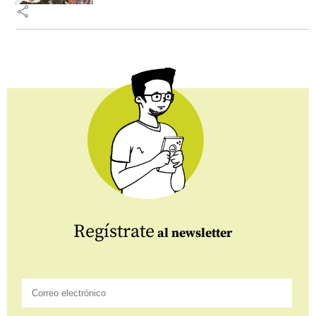
share
Regístrate
al newsletter