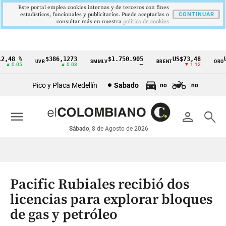
Este portal emplea cookies internas y de terceros con fines
estadísticos, funcionales y publicitarios. Puede aceptarlas o
CONTINUAR
consultar más en nuestra
politica de cookies
,48 %
$386,1273
$1.750.905
US$73,48
US
UVR
SMMLV
BRENT
ORO
Cintillo
▲ 0.05
▲ 0.03
—
▼ 1.12
de
Pico y Placa Medellín
Sabado
no
no
indicadores
económicos
menu
person
search
Colombia
Sábado
, 8 de Agosto de 2026
Pacific Rubiales recibió dos
licencias para explorar bloques
de gas y petróleo