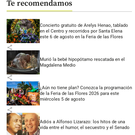
Te recomendamos
Concierto gratuito de Arelys Henao, tablado
en el Centro y recorridos por Santa Elena
este 6 de agosto en la Feria de las Flores
share
Murió la bebé hipopótamo rescatada en el
Magdalena Medio
share
¿Aún no tiene plan? Conozca la programación
de la Feria de las Flores 2026 para este
miércoles 5 de agosto
share
Adiós a Alfonso Lizarazo: los hitos de una
vida entre el humor, el secuestro y el Senado