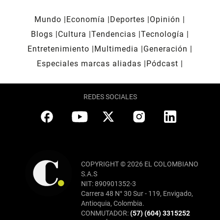
Mundo
Economía
Deportes
Opinión
Blogs
Cultura
Tendencias
Tecnología
Entretenimiento
Multimedia
Generación
Especiales marcas aliadas
Pódcast
REDES SOCIALES
COPYRIGHT © 2026 EL COLOMBIANO
S.A.S
NIT: 890901352-3
Carrera 48 N° 30 Sur - 119, Envigado,
Antioquia, Colombia.
CONMUTADOR:
(57) (604) 3315252