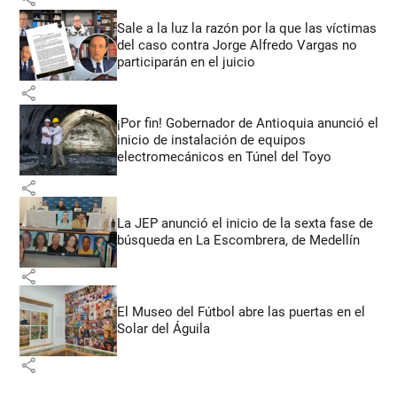
Sale a la luz la razón por la que las víctimas
del caso contra Jorge Alfredo Vargas no
participarán en el juicio
share
¡Por fin! Gobernador de Antioquia anunció el
inicio de instalación de equipos
electromecánicos en Túnel del Toyo
share
La JEP anunció el inicio de la sexta fase de
búsqueda en La Escombrera, de Medellín
share
El Museo del Fútbol abre las puertas en el
Solar del Águila
share