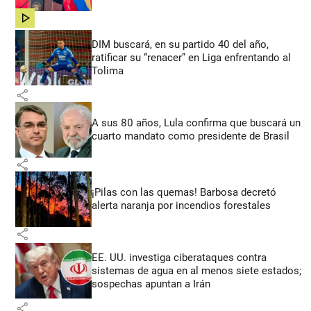
share
DIM buscará, en su partido 40 del año,
ratificar su “renacer” en Liga enfrentando al
Tolima
share
A sus 80 años, Lula confirma que buscará un
cuarto mandato como presidente de Brasil
share
¡Pilas con las quemas! Barbosa decretó
alerta naranja por incendios forestales
share
EE. UU. investiga ciberataques contra
sistemas de agua en al menos siete estados;
sospechas apuntan a Irán
share